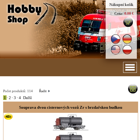
Nákupní košík
Cena:
0.00 €
Počet produktů:
114
Řadit
1
•
2
•
3
•
4
Další
Souprava dvou cisternových vozů Zr s brzdařskou budkou