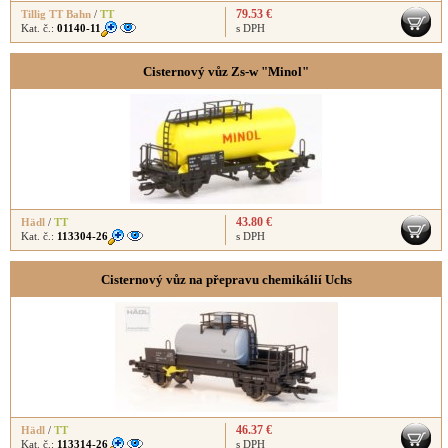
79.53 €
Tillig TT Bahn
/
TT
Kat. č.:
01140-11
s DPH
Cisternový vůz Zs-w "Minol"
43.80 €
Hädl
/
TT
Kat. č.:
113304-26
s DPH
Cisternový vůz na přepravu chemikálií Uchs
46.37 €
Hädl
/
TT
Kat. č.:
113314-26
s DPH