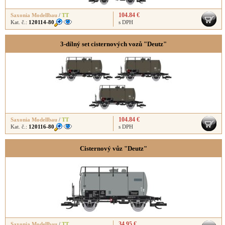
104.84 €
Saxonia Modellbau
/
TT
Kat. č.:
120114-80
s DPH
3-dílný set cisternových vozů "Deutz"
104.84 €
Saxonia Modellbau
/
TT
Kat. č.:
120116-80
s DPH
Cisternový vůz "Deutz"
34.95 €
Saxonia Modellbau
/
TT