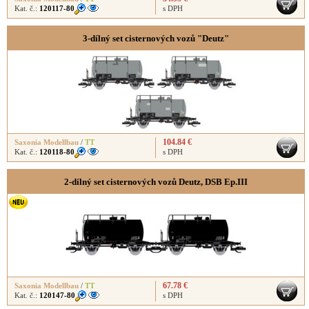
Kat. č.:
120117-80
s DPH
3-dílný set cisternových vozů "Deutz"
104.84 €
Saxonia Modellbau
/
TT
Kat. č.:
120118-80
s DPH
2-dílný set cisternových vozů Deutz, DSB Ep.III
67.78 €
Saxonia Modellbau
/
TT
Kat. č.:
120147-80
s DPH