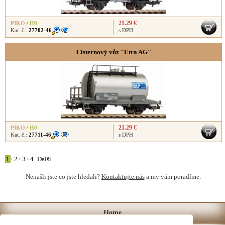
21.29 €
PIKO
/
H0
Kat. č.:
27702-46
s DPH
Cisternový vůz "Etra AG"
21.29 €
PIKO
/
H0
Kat. č.:
27711-46
s DPH
1
•
2
•
3
•
4
Další
Nenašli jste co jste hledali?
Kontaktujte nás
a my vám poradíme.
Home