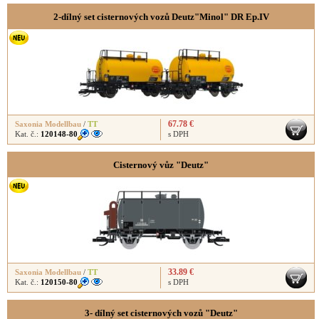
2-dílný set cisternových vozů Deutz"Minol" DR Ep.IV
67.78 €
Saxonia Modellbau
/
TT
Kat. č.:
120148-80
s DPH
Cisternový vůz "Deutz"
33.89 €
Saxonia Modellbau
/
TT
Kat. č.:
120150-80
s DPH
3- dílný set cisternových vozů "Deutz"