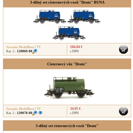
3-dílný set cisternových vozů "Deutz" BUNA
104.84 €
Saxonia Modellbau
/
TT
Kat. č.:
120069-80
s DPH
Cisternový vůz "Deutz"
34.95 €
Saxonia Modellbau
/
TT
Kat. č.:
120078-80
s DPH
3-dílný set cisternových vozů "Deutz"