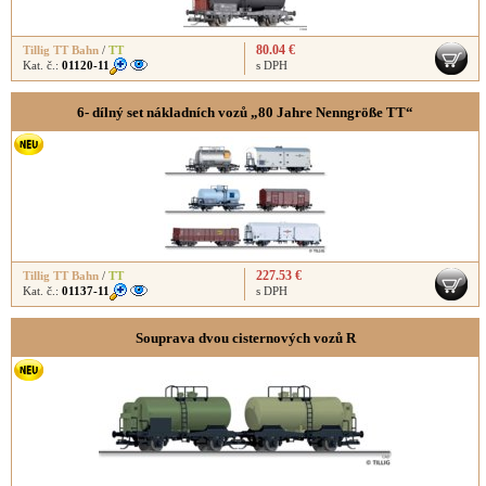
80.04 €
Tillig TT Bahn
/
TT
Kat. č.:
01120-11
s DPH
6- dílný set nákladních vozů „80 Jahre Nenngröße TT“
227.53 €
Tillig TT Bahn
/
TT
Kat. č.:
01137-11
s DPH
Souprava dvou cisternových vozů R