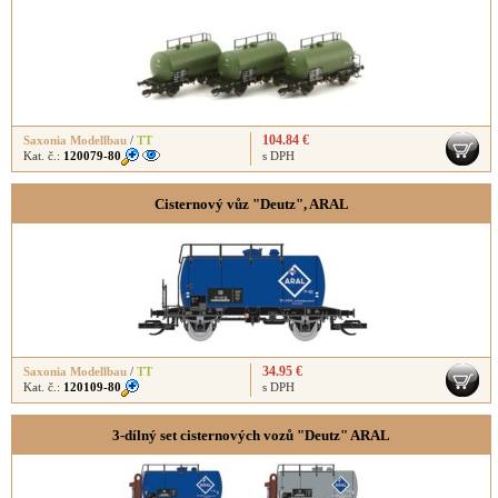
104.84 €
Saxonia Modellbau
/
TT
Kat. č.:
120079-80
s DPH
Cisternový vůz "Deutz", ARAL
34.95 €
Saxonia Modellbau
/
TT
Kat. č.:
120109-80
s DPH
3-dílný set cisternových vozů "Deutz" ARAL