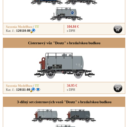
104.84 €
Saxonia Modellbau
/
TT
Kat. č.:
120110-80
s DPH
Cisternový vůz "Deutz" s brzdařskou budkou
34.95 €
Saxonia Modellbau
/
TT
Kat. č.:
120111-80
s DPH
3-dílný set cisternových vozů "Deutz" s brzdařskou budkou