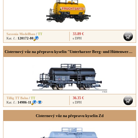
33.89 €
Saxonia Modellbau
/
TT
Kat. č.:
120172-80
s DPH
Cisternový vůz na přepravu kyselin "Unterharzer Berg- und Hüttenwerke GmbH"
36.35 €
Tillig TT Bahn
/
TT
Kat. č.:
14986-11
s DPH
Cisternový vůz na přepravu kyselin Zd