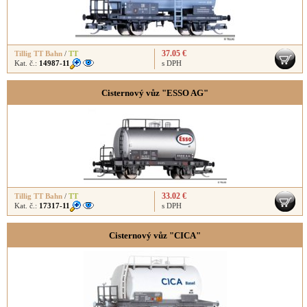
37.05 €
Tillig TT Bahn
/
TT
Kat. č.:
14987-11
s DPH
Cisternový vůz "ESSO AG"
33.02 €
Tillig TT Bahn
/
TT
Kat. č.:
17317-11
s DPH
Cisternový vůz "CICA"