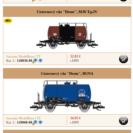
Cisternový vůz "Deutz", MAV Ep.IV
32.83 €
Saxonia Modellbau
/
TT
Kat. č.:
120030-80
s DPH
Cisternový vůz "Deutz", BUNA
34.95 €
Saxonia Modellbau
/
TT
Kat. č.:
120068-80
s DPH