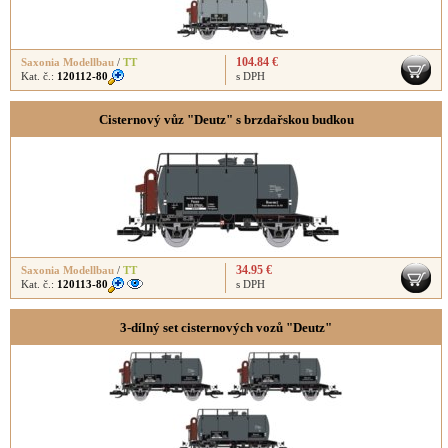
104.84 €
Saxonia Modellbau
/
TT
Kat. č.:
120112-80
s DPH
Cisternový vůz "Deutz" s brzdařskou budkou
34.95 €
Saxonia Modellbau
/
TT
Kat. č.:
120113-80
s DPH
3-dílný set cisternových vozů "Deutz"