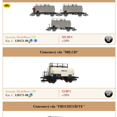
101.66 €
Saxonia Modellbau
/
TT
Kat. č.:
120151-80
s DPH
Cisternový vůz "MILCH"
33.89 €
Saxonia Modellbau
/
TT
Kat. č.:
120171-80
s DPH
Cisternový vůz "FRUCHTSÄFTE"