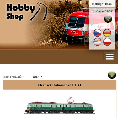
Nákupní košík
Cena:
0.00 €
Počet produktů:
4
Řadit
Elektrická lokomotiva ET 41