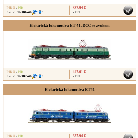
337.94 €
PIKO
/
H0
Kat. č.:
96386-46
s DPH
Elektrická lokomotiva ET 41, DCC se zvukem
447.61 €
PIKO
/
H0
Kat. č.:
96387-46
s DPH
Elektrická lokomotiva ET41
337.94 €
PIKO
/
H0