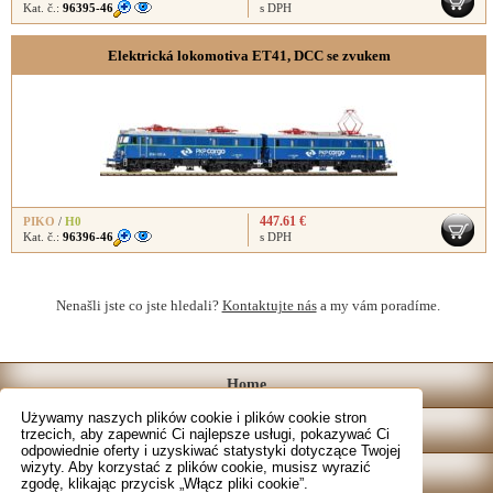
Kat. č.:
96395-46
s DPH
Elektrická lokomotiva ET41, DCC se zvukem
447.61 €
PIKO
/
H0
Kat. č.:
96396-46
s DPH
Nenašli jste co jste hledali?
Kontaktujte nás
a my vám poradíme.
Home
Używamy naszych plików cookie i plików cookie stron
Katalog
trzecich, aby zapewnić Ci najlepsze usługi, pokazywać Ci
odpowiednie oferty i uzyskiwać statystyki dotyczące Twojej
wizyty. Aby korzystać z plików cookie, musisz wyrazić
Sklep
zgodę, klikając przycisk „Włącz pliki cookie”.