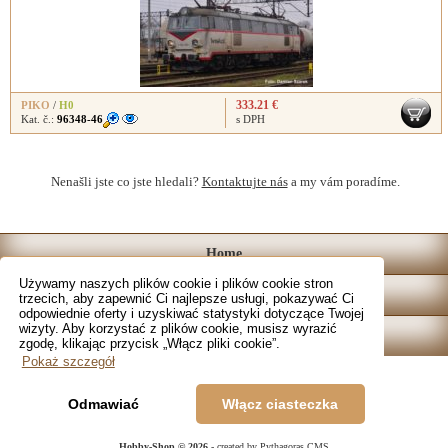
333.21 €
PIKO
/
H0
Kat. č.:
96348-46
s DPH
Nenašli jste co jste hledali?
Kontaktujte nás
a my vám poradíme.
Home
Używamy naszych plików cookie i plików cookie stron
Katalog
trzecich, aby zapewnić Ci najlepsze usługi, pokazywać Ci
odpowiednie oferty i uzyskiwać statystyki dotyczące Twojej
wizyty. Aby korzystać z plików cookie, musisz wyrazić
Sklep
zgodę, klikając przycisk „Włącz pliki cookie”.
Pokaż szczegół
Odmawiać
Włącz ciasteczka
Hobby-Shop © 2026
- created by Pythagoras CMS