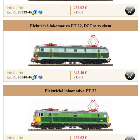
232.02 €
PIKO
/
H0
Kat. č.:
96339-46
s DPH
Elektrická lokomotiva ET 22, DCC se zvukem
345.46 €
PIKO
/
H0
Kat. č.:
96340-46
s DPH
Elektrická lokomotiva ET 22
232.02 €
PIKO
/
H0