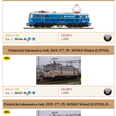
333.95 €
PIKO
/
H0
Kat. č.:
96346-46
s DPH
Elektrická lokomotiva řady 201E-277, PL-WISKO Wiskol (LOTOS)
223.80 €
PIKO
/
H0
Kat. č.:
96347-46
s DPH
Elektrická lokomotiva řady 201E-277, PL-WISKO Wiskol (LOTOS), DCC se zvukem