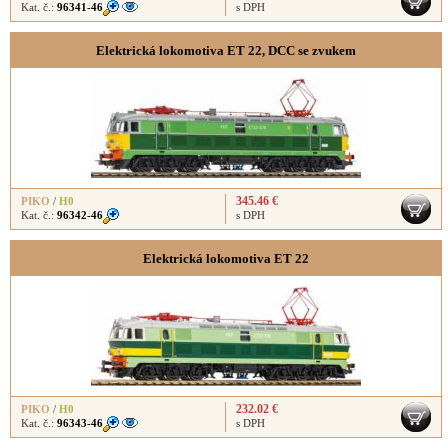
Kat. č.:
96341-46
s DPH
Elektrická lokomotiva ET 22, DCC se zvukem
345.46 €
PIKO
/
H0
Kat. č.:
96342-46
s DPH
Elektrická lokomotiva ET 22
232.02 €
PIKO
/
H0
Kat. č.:
96343-46
s DPH