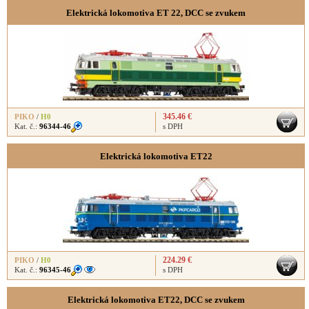
Elektrická lokomotiva ET 22, DCC se zvukem
345.46 €
PIKO
/
H0
Kat. č.:
96344-46
s DPH
Elektrická lokomotiva ET22
224.29 €
PIKO
/
H0
Kat. č.:
96345-46
s DPH
Elektrická lokomotiva ET22, DCC se zvukem