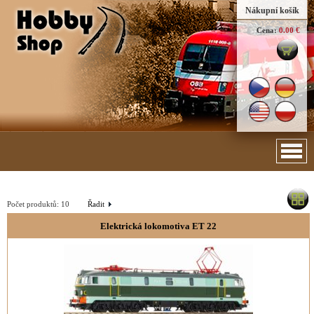
Nákupní košík
Cena:
0.00 €
Počet produktů:
10
Řadit
Elektrická lokomotiva ET 22