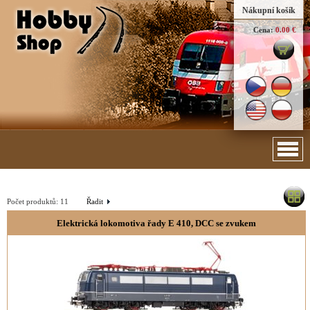
Nákupní košík
Cena:
0.00 €
Počet produktů:
11
Řadit
Elektrická lokomotiva řady E 410, DCC se zvukem