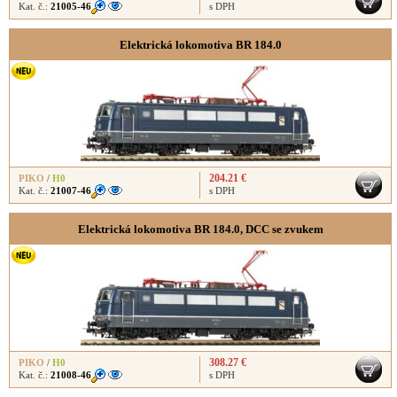
Kat. č.:
21005-46
s DPH
Elektrická lokomotiva BR 184.0
204.21 €
PIKO
/
H0
Kat. č.:
21007-46
s DPH
Elektrická lokomotiva BR 184.0, DCC se zvukem
308.27 €
PIKO
/
H0
Kat. č.:
21008-46
s DPH