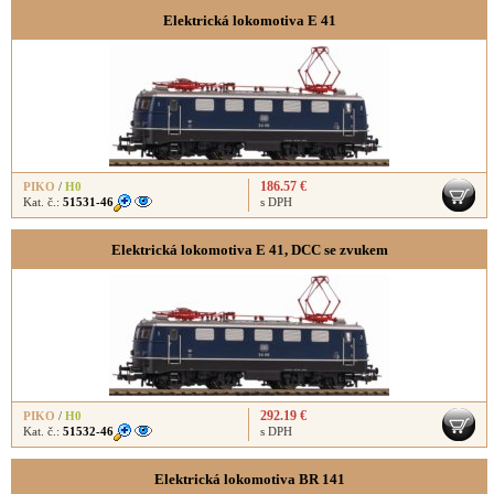
Elektrická lokomotiva E 41
186.57 €
PIKO
/
H0
Kat. č.:
51531-46
s DPH
Elektrická lokomotiva E 41, DCC se zvukem
292.19 €
PIKO
/
H0
Kat. č.:
51532-46
s DPH
Elektrická lokomotiva BR 141