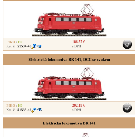
186.57 €
PIKO
/
H0
Kat. č.:
51534-46
s DPH
Elektrická lokomotiva BR 141, DCC se zvukem
292.19 €
PIKO
/
H0
Kat. č.:
51535-46
s DPH
Elektrická lokomotiva BR 141