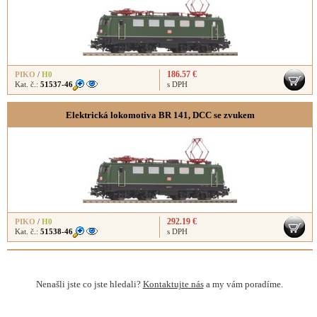
186.57 €
PIKO
/
H0
Kat. č.:
51537-46
s DPH
Elektrická lokomotiva BR 141, DCC se zvukem
292.19 €
PIKO
/
H0
Kat. č.:
51538-46
s DPH
Nenašli jste co jste hledali?
Kontaktujte nás
a my vám poradíme.