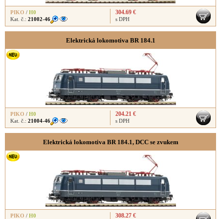
304.69 €
PIKO
/
H0
Kat. č.:
21002-46
s DPH
Elektrická lokomotiva BR 184.1
204.21 €
PIKO
/
H0
Kat. č.:
21004-46
s DPH
Elektrická lokomotiva BR 184.1, DCC se zvukem
308.27 €
PIKO
/
H0