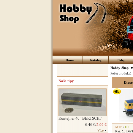
Home
Katalog
Sklep
Hobby-Shop
Počet produktů
Naše tipy
Diese
Kontejner 40´"BERTSCHI"
6.46 €
/
5.00 €
MTB
/
H0
Více
Kat. č.:
T499