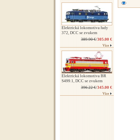
Elektrická lokomotiva řady
372, DCC se zvukem
389.90 €
/
305.00 €
Více
Elektrická lokomotiva BR
S499.1, DCC se zvukem
396.22 €
/
345.00 €
Více