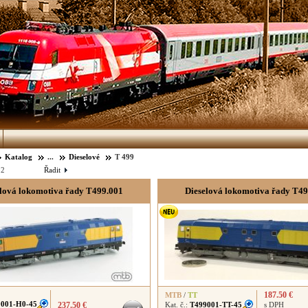
Katalog
...
Dieselové
T 499
:
2
Řadit
lová lokomotiva řady T499.001
Dieselová lokomotiva řady T4
187.50 €
MTB
/
TT
001-H0-45
237.50 €
Kat. č.:
T499001-TT-45
s DPH