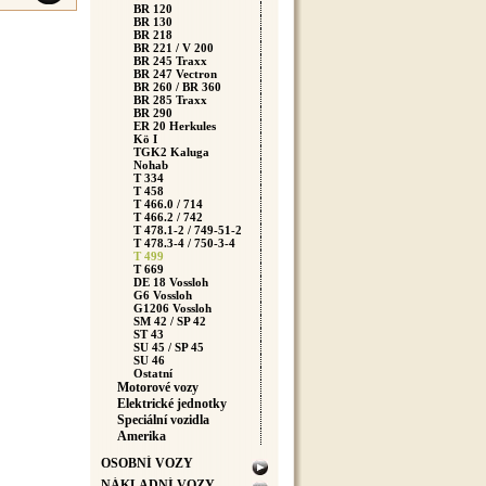
BR 120
BR 130
BR 218
BR 221 / V 200
BR 245 Traxx
BR 247 Vectron
BR 260 / BR 360
BR 285 Traxx
BR 290
ER 20 Herkules
Kö I
TGK2 Kaluga
Nohab
T 334
T 458
T 466.0 / 714
T 466.2 / 742
T 478.1-2 / 749-51-2
T 478.3-4 / 750-3-4
T 499
T 669
DE 18 Vossloh
G6 Vossloh
G1206 Vossloh
SM 42 / SP 42
ST 43
SU 45 / SP 45
SU 46
Ostatní
Motorové vozy
Elektrické jednotky
Speciální vozidla
Amerika
OSOBNÍ VOZY
NÁKLADNÍ VOZY