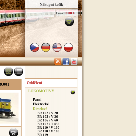
Nákupní košík
Cena:
0.00 €
Oddělení
99.001
LOKOMOTIVY
Parní
Elektrické
Dieselové
BR 102 / V 20
BR 103 / V 36
BR 106 / V 60
BR 107 / T 435
BR 110 / V 100
BR 118 / V 180
BR 119