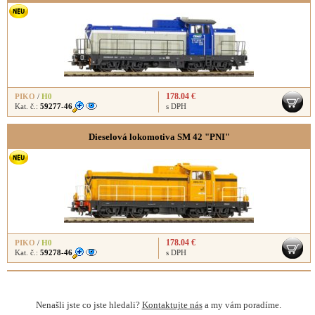
178.04 €
PIKO
/
H0
Kat. č.:
59277-46
s DPH
Dieselová lokomotiva SM 42 "PNI"
178.04 €
PIKO
/
H0
Kat. č.:
59278-46
s DPH
Nenašli jste co jste hledali?
Kontaktujte nás
a my vám poradíme.