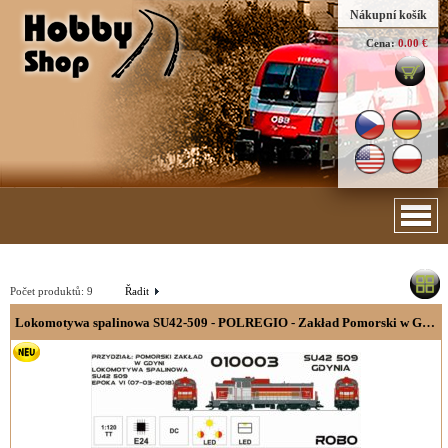
Nákupní košík
Cena:
0.00 €
Počet produktů:
9
Řadit
Lokomotywa spalinowa SU42-509 - POLREGIO - Zakład Pomorski w Gdyni, werzja analogowa