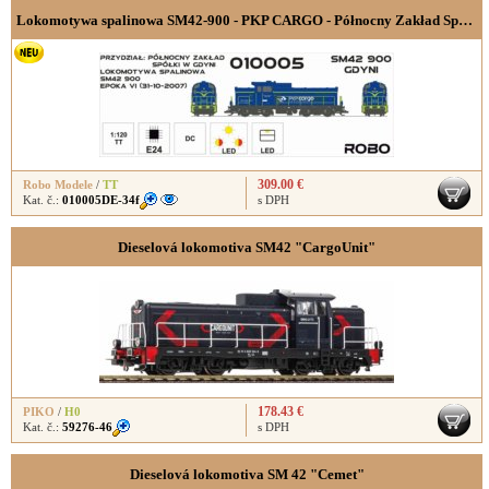
Lokomotywa spalinowa SM42-900 - PKP CARGO - Północny Zakład Spółki w Gdyni, wersja cyfrowa z dekoderem dźwięku,
309.00 €
Robo Modele
/
TT
Kat. č.:
010005DE-34f
s DPH
Dieselová lokomotiva SM42 "CargoUnit"
178.43 €
PIKO
/
H0
Kat. č.:
59276-46
s DPH
Dieselová lokomotiva SM 42 "Cemet"