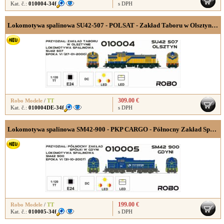
Kat. č.:
010004-34f
s DPH
Lokomotywa spalinowa SU42-507 - POLSAT - Zakład Taboru w Olsztynie, wersja cyfrowa z dekoderem dźwięku,
309.00 €
Robo Modele
/
TT
Kat. č.:
010004DE-34f
s DPH
Lokomotywa spalinowa SM42-900 - PKP CARGO - Północny Zakład Spółki w Gdyni, werzja analogowa
199.00 €
Robo Modele
/
TT
Kat. č.:
010005-34f
s DPH