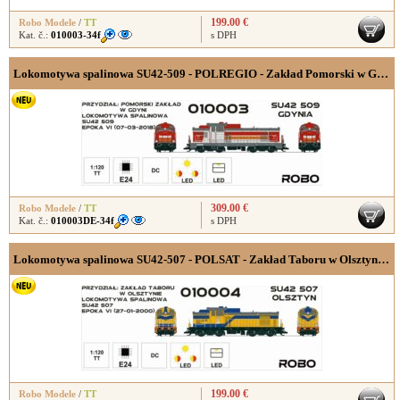
199.00 €
Robo Modele
/
TT
Kat. č.:
010003-34f
s DPH
Lokomotywa spalinowa SU42-509 - POLREGIO - Zakład Pomorski w Gdyni, wersja cyfrowa z dekoderem dźwięku,
309.00 €
Robo Modele
/
TT
Kat. č.:
010003DE-34f
s DPH
Lokomotywa spalinowa SU42-507 - POLSAT - Zakład Taboru w Olsztynie, werzja analogowa
199.00 €
Robo Modele
/
TT