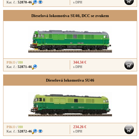
Kat. č.:
52870-46
s DPH
Dieselová lokomotiva SU46, DCC se zvukem
344.34 €
PIKO
/
H0
Kat. č.:
52871-46
s DPH
Dieselová lokomotiva SU46
234.26 €
PIKO
/
H0
Kat. č.:
52872-46
s DPH