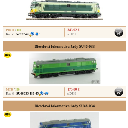
343.92 €
PIKO
/
H0
Kat. č.:
52877-46
s DPH
Dieselová lokomotiva řady SU46-033
175.00 €
MTB
/
H0
Kat. č.:
SU46033-H0-45
s DPH
Dieselová lokomotiva řady SU46-034