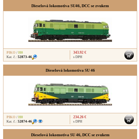
Dieselová lokomotiva SU46, DCC se zvukem
343.92 €
PIKO
/
H0
Kat. č.:
52873-46
s DPH
Dieselová lokomotiva SU 46
234.26 €
PIKO
/
H0
Kat. č.:
52874-46
s DPH
Dieselová lokomotiva SU 46, DCC se zvukem