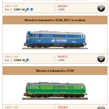
234.26 €
PIKO
/
H0
Kat. č.:
52867-46
s DPH
Dieselová lokomotiva SU46, DCC se zvukem
343.92 €
PIKO
/
H0
Kat. č.:
52869-46
s DPH
Dieselová lokomotiva SU46
234.26 €
PIKO
/
H0