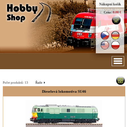
Nákupní košík
Cena:
0.00 €
Počet produktů:
13
Řadit
Dieselová lokomotiva SU46