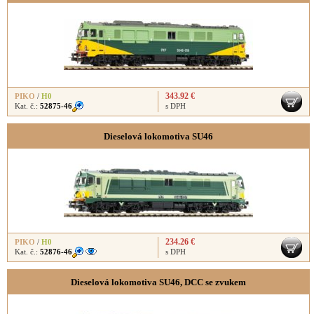
343.92 €
PIKO
/
H0
Kat. č.:
52875-46
s DPH
Dieselová lokomotiva SU46
234.26 €
PIKO
/
H0
Kat. č.:
52876-46
s DPH
Dieselová lokomotiva SU46, DCC se zvukem