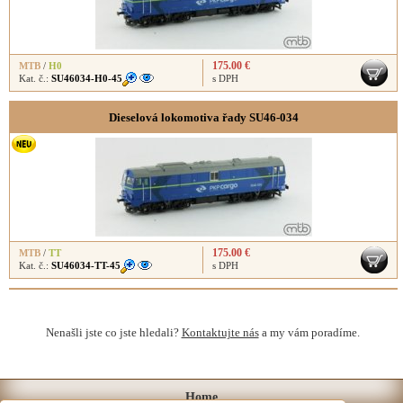
175.00 €
MTB
/
H0
Kat. č.:
SU46034-H0-45
s DPH
Dieselová lokomotiva řady SU46-034
175.00 €
MTB
/
TT
Kat. č.:
SU46034-TT-45
s DPH
Nenašli jste co jste hledali?
Kontaktujte nás
a my vám poradíme.
Home