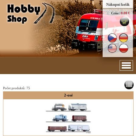
Nákupní košík
Cena:
0.00 €
Počet produktů:
75
2-osé