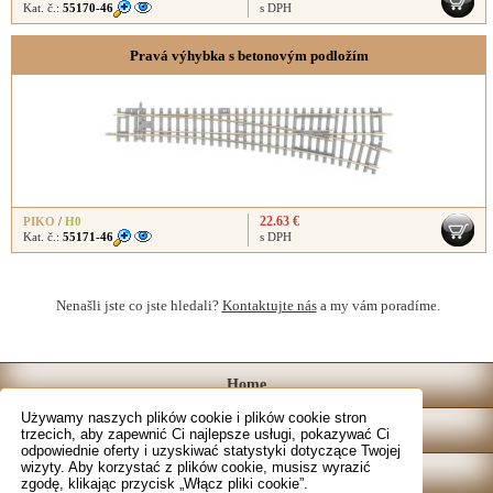
Kat. č.:
55170-46
s DPH
Pravá výhybka s betonovým podložím
22.63 €
PIKO
/
H0
Kat. č.:
55171-46
s DPH
Nenašli jste co jste hledali?
Kontaktujte nás
a my vám poradíme.
Home
Używamy naszych plików cookie i plików cookie stron
Katalog
trzecich, aby zapewnić Ci najlepsze usługi, pokazywać Ci
odpowiednie oferty i uzyskiwać statystyki dotyczące Twojej
wizyty. Aby korzystać z plików cookie, musisz wyrazić
Sklep
zgodę, klikając przycisk „Włącz pliki cookie”.