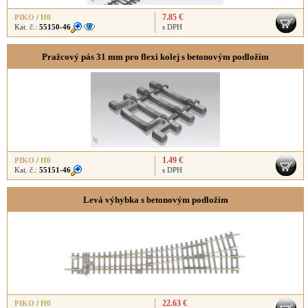
7.85 €
PIKO
/
H0
Kat. č.:
55150-46
s DPH
Pražcový pás 31 mm pro flexi kolej s betonovým podložím
1.49 €
PIKO
/
H0
Kat. č.:
55151-46
s DPH
Levá výhybka s betonovým podložím
22.63 €
PIKO
/
H0