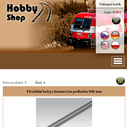
Nákupní košík
Cena:
0.00 €
Počet produktů:
4
Řadit
Flexibilní kolej s betonovým podložím 940 mm