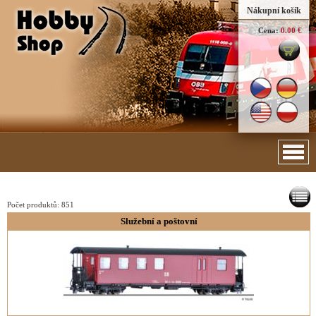
Nákupní košík
Cena:
0.00 €
Počet produktů:
851
Služební a poštovní