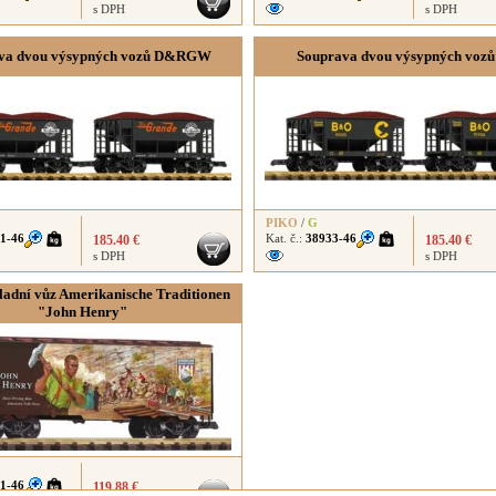
s DPH
s DPH
va dvou výsypných vozů D&RGW
Souprava dvou výsypných voz
PIKO
/
G
1-46
Kat. č.:
38933-46
185.40 €
185.40 €
s DPH
s DPH
ladní vůz Amerikanische Traditionen
"John Henry"
1-46
119.88 €