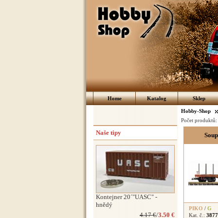
Home
Katalog
Sklep
Hobby-Shop
Počet produktů
Naše tipy
Soup
Kontejner 20´"UASC" -
hnědý
PIKO
/
G
4.17 €
/
3.50 €
Kat. č.:
3877