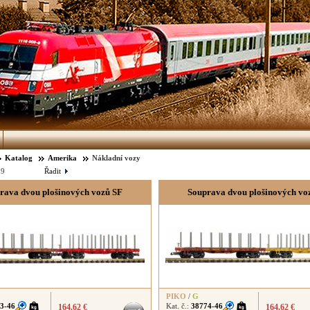
Katalog
Amerika
Nákladní vozy
:
9
Řadit
rava dvou plošinových vozů SF
Souprava dvou plošinových vo
PIKO
/
G
3-46
Kat. č.:
38774-46
164.62 €
164.62 €