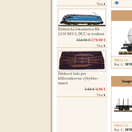
Více
Elektrická lokomotiva Rh
1216 903-5, DCC se zvukem
334.90 €
/
270.00 €
Více
PIKO
/
G
Kat. č.:
3878
Štěrkové lože pro
křižovatkovou výhybku -
Soupr
tmavé
5.84 €
/
4.96 €
Více
PIKO
/
G
Kat. č.:
3878