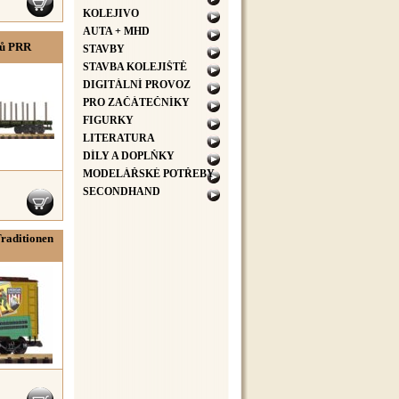
KOLEJIVO
AUTA + MHD
zů PRR
STAVBY
STAVBA KOLEJIŠTĚ
DIGITÁLNÍ PROVOZ
PRO ZAČÁTEČNÍKY
FIGURKY
LITERATURA
DÍLY A DOPLŇKY
MODELÁŘSKÉ POTŘEBY
SECONDHAND
raditionen