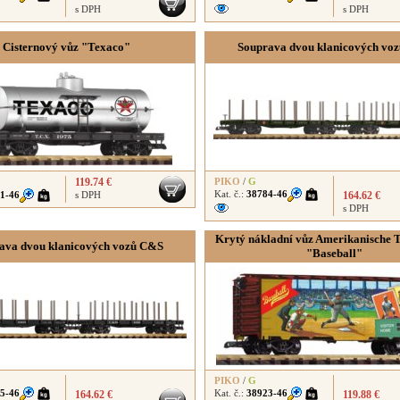
s DPH
s DPH
Cisternový vůz "Texaco"
Souprava dvou klanicových vo
119.74 €
PIKO
/
G
Kat. č.:
38784-46
1-46
s DPH
164.62 €
s DPH
Krytý nákladní vůz Amerikanische T
ava dvou klanicových vozů C&S
"Baseball"
PIKO
/
G
5-46
Kat. č.:
38923-46
164.62 €
119.88 €