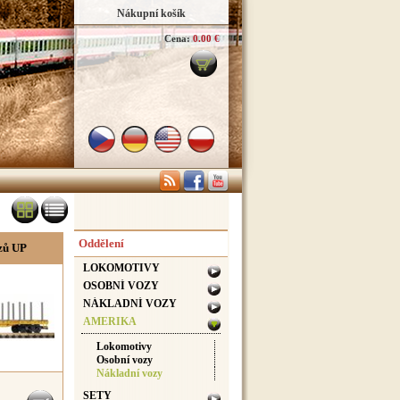
Nákupní košík
Cena:
0.00 €
Oddělení
zů UP
LOKOMOTIVY
OSOBNÍ VOZY
NÁKLADNÍ VOZY
AMERIKA
Lokomotivy
Osobní vozy
Nákladní vozy
SETY