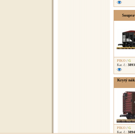
Soupra
PIKO
/
G
Kat. č.:
3893
Krytý nák
PIKO
/
G
Kat. č.:
3894