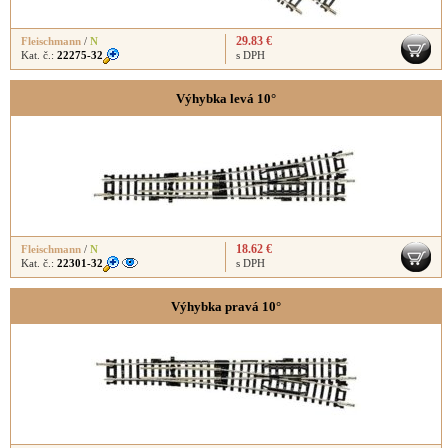
29.83 €
Fleischmann
/
N
Kat. č.:
22275-32
s DPH
Výhybka levá 10°
18.62 €
Fleischmann
/
N
Kat. č.:
22301-32
s DPH
Výhybka pravá 10°