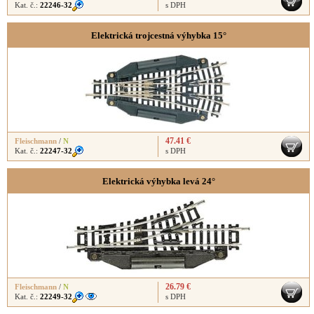
Kat. č.:
22246-32
s DPH
Elektrická trojcestná výhybka 15°
47.41 €
Fleischmann
/
N
Kat. č.:
22247-32
s DPH
Elektrická výhybka levá 24°
26.79 €
Fleischmann
/
N
Kat. č.:
22249-32
s DPH