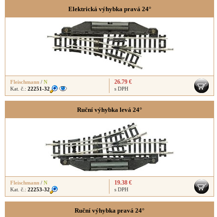
Elektrická výhybka pravá 24°
26.79 €
Fleischmann
/
N
Kat. č.:
22251-32
s DPH
Ruční výhybka levá 24°
19.38 €
Fleischmann
/
N
Kat. č.:
22253-32
s DPH
Ruční výhybka pravá 24°