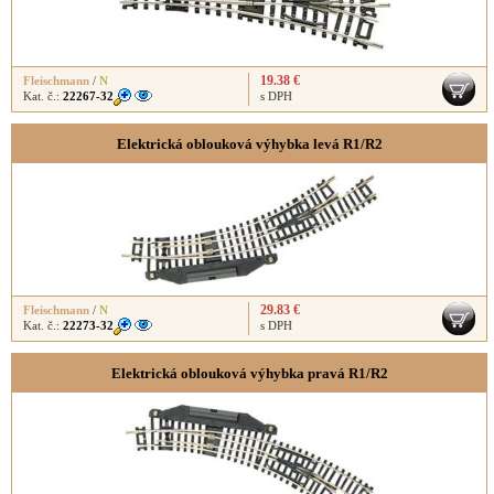
19.38 €
Fleischmann
/
N
Kat. č.:
22267-32
s DPH
Elektrická oblouková výhybka levá R1/R2
29.83 €
Fleischmann
/
N
Kat. č.:
22273-32
s DPH
Elektrická oblouková výhybka pravá R1/R2