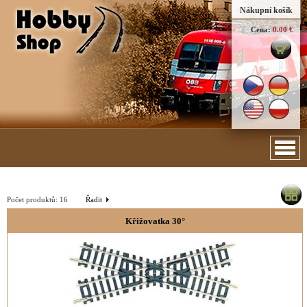
Nákupní košík
Cena:
0.00 €
Počet produktů:
16
Řadit
Křižovatka 30°