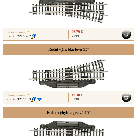
26.79 €
Fleischmann
/
N
Kat. č.:
22263-32
s DPH
Ruční výhybka levá 15°
19.38 €
Fleischmann
/
N
Kat. č.:
22265-32
s DPH
Ruční výhybka pravá 15°