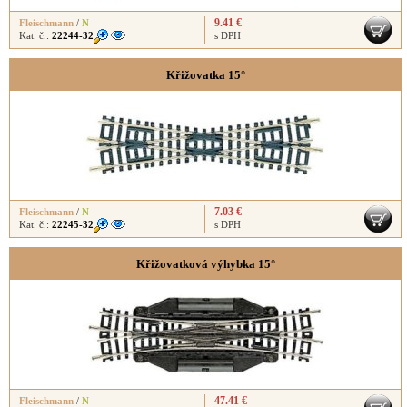
9.41 €
Fleischmann
/
N
Kat. č.:
22244-32
s DPH
Křižovatka 15°
7.03 €
Fleischmann
/
N
Kat. č.:
22245-32
s DPH
Křižovatková výhybka 15°
47.41 €
Fleischmann
/
N