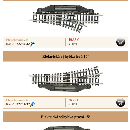
19.38 €
Fleischmann
/
N
Kat. č.:
22255-32
s DPH
Elektrická výhybka levá 15°
26.79 €
Fleischmann
/
N
Kat. č.:
22261-32
s DPH
Elektrická výhybka pravá 15°