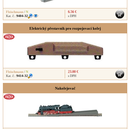
6.56 €
Fleischmann
/
N
Kat. č.:
9404-32
s DPH
Elektrický přestavník pro rozpojovací kolej
23.00 €
Fleischmann
/
N
Kat. č.:
9414-32
s DPH
Nakolejovač