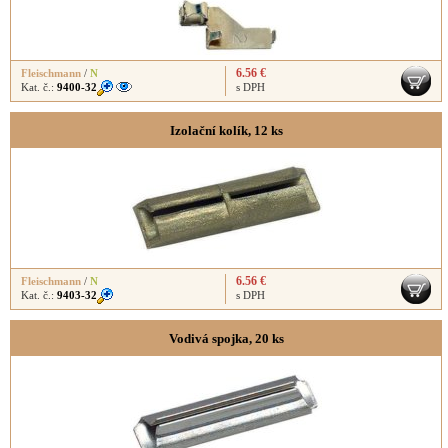
6.56 €
Fleischmann
/
N
Kat. č.:
9400-32
s DPH
Izolační kolík, 12 ks
6.56 €
Fleischmann
/
N
Kat. č.:
9403-32
s DPH
Vodivá spojka, 20 ks