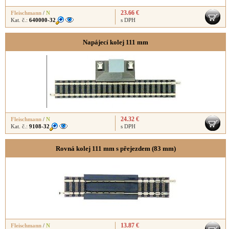
23.66 €
Fleischmann
/
N
Kat. č.:
640000-32
s DPH
Napájecí kolej 111 mm
24.32 €
Fleischmann
/
N
Kat. č.:
9108-32
s DPH
Rovná kolej 111 mm s přejezdem (83 mm)
13.87 €
Fleischmann
/
N