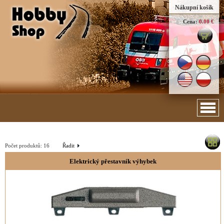
Nákupní košík
Cena:
0.00 €
Počet produktů:
16
Řadit
Elektrický přestavník výhybek