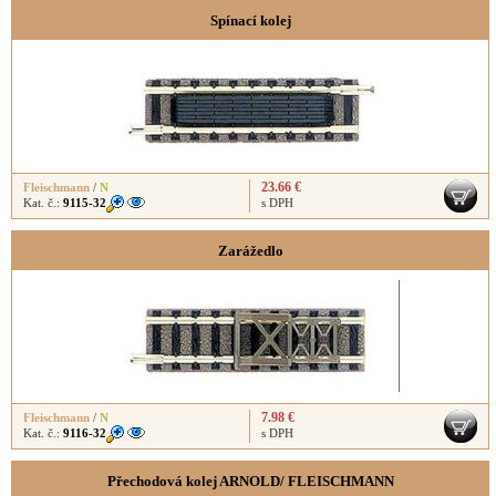
Spínací kolej
23.66 €
Fleischmann
/
N
Kat. č.:
9115-32
s DPH
Zarážedlo
7.98 €
Fleischmann
/
N
Kat. č.:
9116-32
s DPH
Přechodová kolej ARNOLD/ FLEISCHMANN