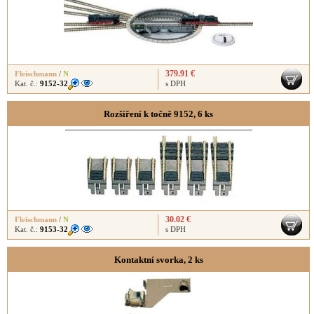
379.91 €
Fleischmann
/
N
Kat. č.:
9152-32
s DPH
Rozšíření k točně 9152, 6 ks
30.02 €
Fleischmann
/
N
Kat. č.:
9153-32
s DPH
Kontaktní svorka, 2 ks