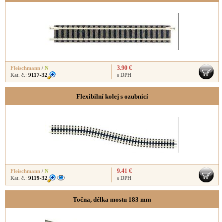
3.90 €
Fleischmann
/
N
Kat. č.:
9117-32
s DPH
Flexibilní kolej s ozubnicí
9.41 €
Fleischmann
/
N
Kat. č.:
9119-32
s DPH
Točna, délka mostu 183 mm