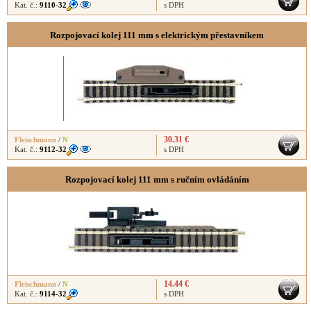
Kat. č.:
9110-32
s DPH
Rozpojovací kolej 111 mm s elektrickým přestavníkem
30.31 €
Fleischmann
/
N
Kat. č.:
9112-32
s DPH
Rozpojovací kolej 111 mm s ručním ovládáním
14.44 €
Fleischmann
/
N
Kat. č.:
9114-32
s DPH