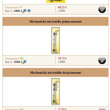
68.52 €
Viessmann
/
N
Kat. č.:
4406-2
s DPH
Mechanické návěstidlo jednoramenné
70.73 €
Viessmann
/
H0
Kat. č.:
4500-2
s DPH
Mechanické návěstidlo dvojramenné
77.95 €
Viessmann
/
H0