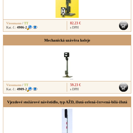
82.23 €
Viessmann
/
TT
Kat. č.:
4906-2
s DPH
Mechanická uzávěra koleje
59.23 €
Viessmann
/
TT
Kat. č.:
4909-2
s DPH
Vjezdové stožárové návěstidlo, typ AŽD, žlutá-zelená-červená-bílá-žlutá