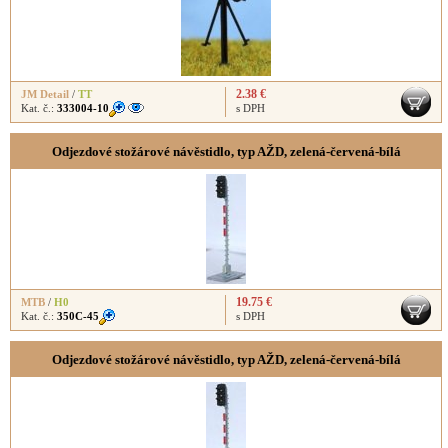
2.38 €
JM Detail
/
TT
Kat. č.:
333004-10
s DPH
Odjezdové stožárové návěstidlo, typ AŽD, zelená-červená-bílá
19.75 €
MTB
/
H0
Kat. č.:
350C-45
s DPH
Odjezdové stožárové návěstidlo, typ AŽD, zelená-červená-bílá