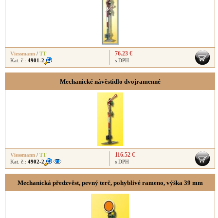
76.23 €
Viessmann
/
TT
Kat. č.:
4901-2
s DPH
Mechanické návěstidlo dvojramenné
116.52 €
Viessmann
/
TT
Kat. č.:
4902-2
s DPH
Mechanická předzvěst, pevný terč, pohyblivé rameno, výška 39 mm