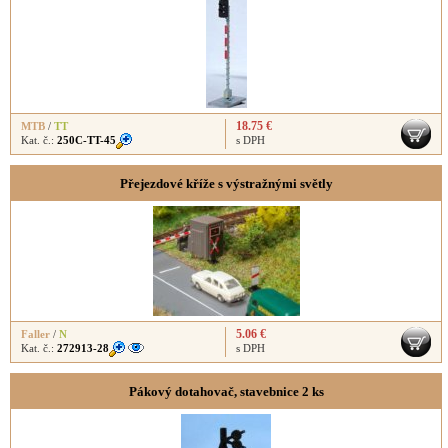
18.75 €
MTB
/
TT
Kat. č.:
250C-TT-45
s DPH
Přejezdové kříže s výstražnými světly
5.06 €
Faller
/
N
Kat. č.:
272913-28
s DPH
Pákový dotahovač, stavebnice 2 ks