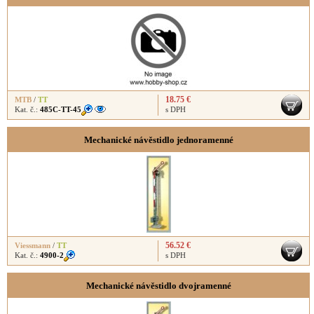
18.75 €
MTB
/
TT
Kat. č.:
485C-TT-45
s DPH
Mechanické návěstidlo jednoramenné
56.52 €
Viessmann
/
TT
Kat. č.:
4900-2
s DPH
Mechanické návěstidlo dvojramenné