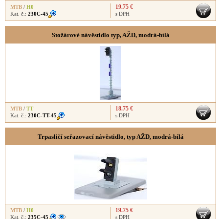
19.75 €
MTB
/
H0
Kat. č.:
230C-45
s DPH
Stožárové návěstidlo typ, AŽD, modrá-bílá
18.75 €
MTB
/
TT
Kat. č.:
230C-TT-45
s DPH
Trpasličí seřazovací návěstidlo, typ AŽD, modrá-bílá
19.75 €
MTB
/
H0
Kat. č.:
235C-45
s DPH