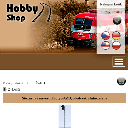
Nákupní košík
Cena:
0.00 €
Počet produktů:
32
Řadit
1
•
2
Další
Stožárové návěstidlo, typ AŽD, předvěst, žlutá-zelená