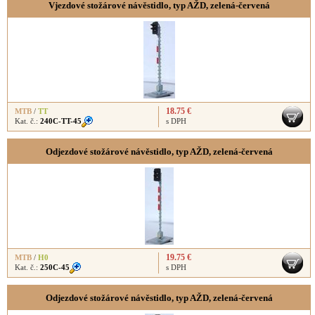
Vjezdové stožárové návěstidlo, typ AŽD, zelená-červená
18.75 €
MTB
/
TT
Kat. č.:
240C-TT-45
s DPH
Odjezdové stožárové návěstidlo, typ AŽD, zelená-červená
19.75 €
MTB
/
H0
Kat. č.:
250C-45
s DPH
Odjezdové stožárové návěstidlo, typ AŽD, zelená-červená