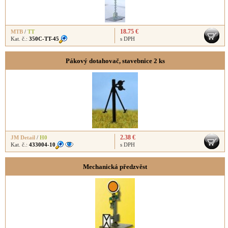
18.75 €
MTB
/
TT
Kat. č.:
350C-TT-45
s DPH
Pákový dotahovač, stavebnice 2 ks
2.38 €
JM Detail
/
H0
Kat. č.:
433004-10
s DPH
Mechanická předzvěst