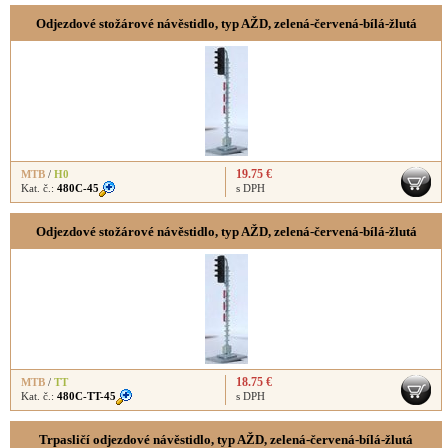
Odjezdové stožárové návěstidlo, typ AŽD, zelená-červená-bílá-žlutá
19.75 €
MTB
/
H0
Kat. č.:
480C-45
s DPH
Odjezdové stožárové návěstidlo, typ AŽD, zelená-červená-bílá-žlutá
18.75 €
MTB
/
TT
Kat. č.:
480C-TT-45
s DPH
Trpasličí odjezdové návěstidlo, typ AŽD, zelená-červená-bílá-žlutá