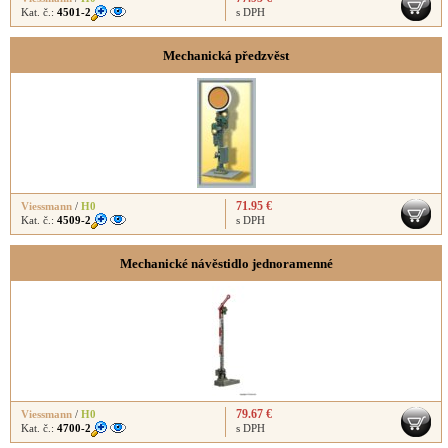
Kat. č.:
4501-2
s DPH
Mechanická předzvěst
71.95 €
Viessmann
/
H0
Kat. č.:
4509-2
s DPH
Mechanické návěstidlo jednoramenné
79.67 €
Viessmann
/
H0
Kat. č.:
4700-2
s DPH