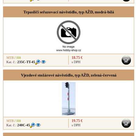
Trpasličí seřazovací návěstidlo, typ AŽD, modrá-bílá
18.75 €
MTB
/
H0
Kat. č.:
235C-TT-45
s DPH
Vjezdové stožárové návěstidlo, typ AŽD, zelená-červená
19.75 €
MTB
/
H0
Kat. č.:
240C-45
s DPH