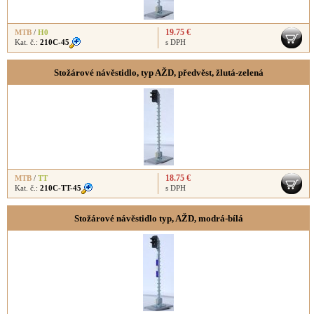
19.75 €
MTB
/
H0
Kat. č.:
210C-45
s DPH
Stožárové návěstidlo, typ AŽD, předvěst, žlutá-zelená
18.75 €
MTB
/
TT
Kat. č.:
210C-TT-45
s DPH
Stožárové návěstidlo typ, AŽD, modrá-bílá