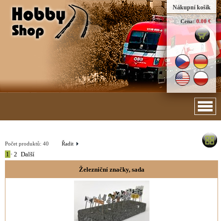
Nákupní košík
Cena:
0.00 €
Počet produktů:
40
Řadit
1
•
2
Další
Železniční značky, sada