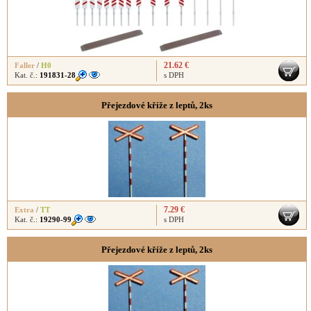
21.62 €
Faller
/
H0
Kat. č.:
191831-28
s DPH
Přejezdové kříže z leptů, 2ks
7.29 €
Extra
/
TT
Kat. č.:
19290-99
s DPH
Přejezdové kříže z leptů, 2ks