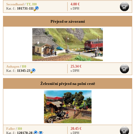
4.00 €
Secondhand
/
TT
,
H0
Kat. č.:
101731-111
s DPH
Přejezd se závorami
25.34 €
Auhagen
/
H0
Kat. č.:
11345-23
s DPH
Železniční přejezd na polní cestě
20.45 €
Faller
/
H0
Kat. č.:
120170-28
s DPH