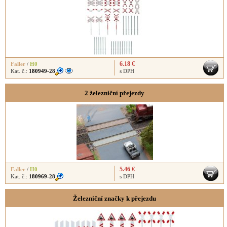
6.18 €
Faller
/
H0
Kat. č.:
180949-28
s DPH
2 železniční přejezdy
5.46 €
Faller
/
H0
Kat. č.:
180969-28
s DPH
Železniční značky k přejezdu