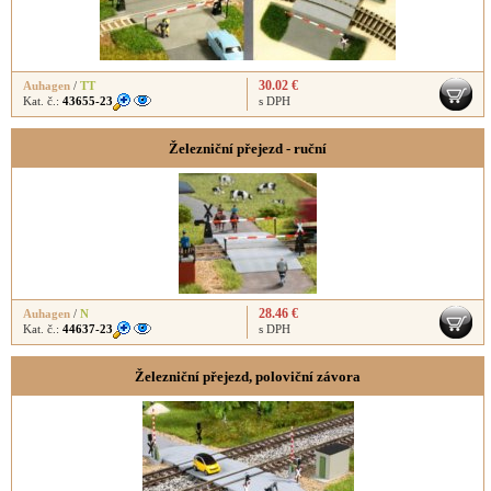
30.02 €
Auhagen
/
TT
Kat. č.:
43655-23
s DPH
Železniční přejezd - ruční
28.46 €
Auhagen
/
N
Kat. č.:
44637-23
s DPH
Železniční přejezd, poloviční závora