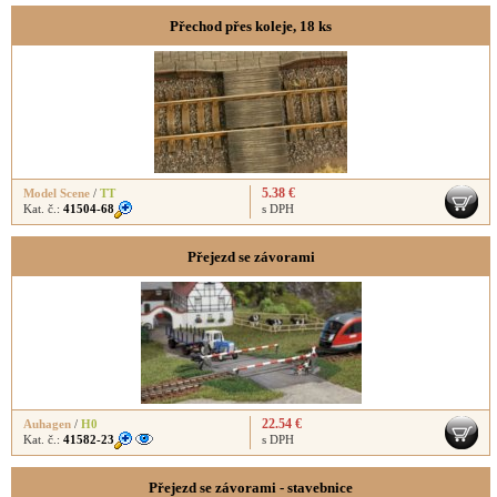
Přechod přes koleje, 18 ks
5.38 €
Model Scene
/
TT
Kat. č.:
41504-68
s DPH
Přejezd se závorami
22.54 €
Auhagen
/
H0
Kat. č.:
41582-23
s DPH
Přejezd se závorami - stavebnice