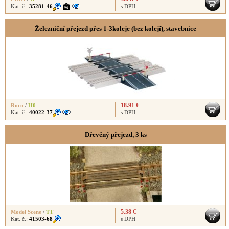
Kat. č.:
35281-46
s DPH
Železniční přejezd přes 1-3koleje (bez kolejí), stavebnice
18.91 €
Roco
/
H0
Kat. č.:
40022-37
s DPH
Dřevěný přejezd, 3 ks
5.38 €
Model Scene
/
TT
Kat. č.:
41503-68
s DPH