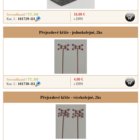
16.00 €
Secondhand
/
TT
,
H0
Kat. č.:
101729-111
s DPH
Přejezdové kříže - jednokolejné, 2ks
4.00 €
Secondhand
/
TT
,
H0
Kat. č.:
101730-111
s DPH
Přejezdové kříže - vícekolejné, 2ks