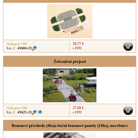
16.77 €
Auhagen
/
H0
Kat. č.:
41604-23
s DPH
Železniční přejezd
27.68 €
Auhagen
/
H0
Kat. č.:
41625-23
s DPH
Betonové přechody (4ks)a boční betonové panely (16ks), stavebnice