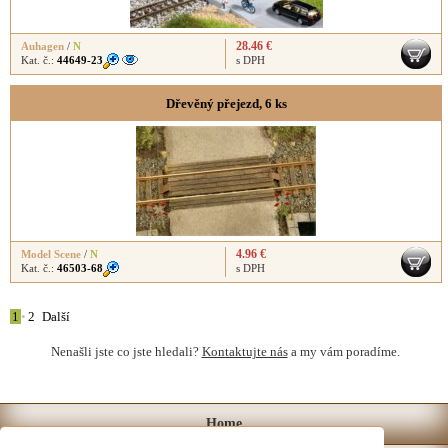
28.46 €
Auhagen
/
N
Kat. č.:
44649-23
s DPH
Dřevěný přejezd, 6 ks
4.96 €
Model Scene
/
N
Kat. č.:
46503-68
s DPH
1
•
2
Další
Nenašli jste co jste hledali?
Kontaktujte nás
a my vám poradíme.
Home