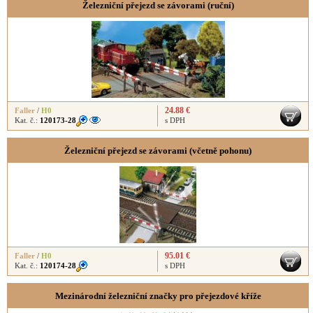
Železniční přejezd se závorami (ruční)
24.88 €
Faller
/
H0
Kat. č.:
120173-28
s DPH
Železniční přejezd se závorami (včetně pohonu)
95.01 €
Faller
/
H0
Kat. č.:
120174-28
s DPH
Mezinárodní železniční značky pro přejezdové kříže