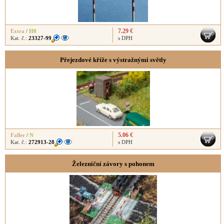
7.29 €
Extra
/
H0
Kat. č.:
23327-99
s DPH
Přejezdové kříže s výstražnými světly
5.06 €
Faller
/
N
Kat. č.:
272913-28
s DPH
Železniční závory s pohonem