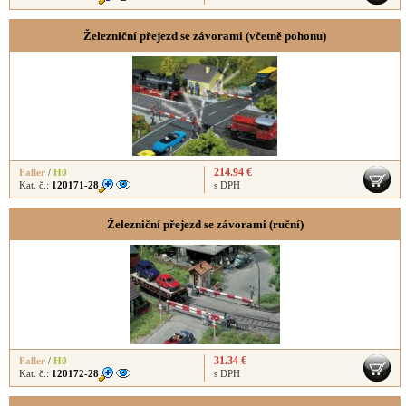
Železniční přejezd se závorami (včetně pohonu)
214.94 €
Faller
/
H0
Kat. č.:
120171-28
s DPH
Železniční přejezd se závorami (ruční)
31.34 €
Faller
/
H0
Kat. č.:
120172-28
s DPH