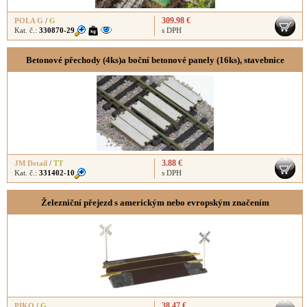
309.98 €
POLA G
/
G
Kat. č.:
330870-29
s DPH
Betonové přechody (4ks)a boční betonové panely (16ks), stavebnice
3.88 €
JM Detail
/
TT
Kat. č.:
331402-10
s DPH
Železniční přejezd s americkým nebo evropským značením
38.47 €
PIKO
/
G