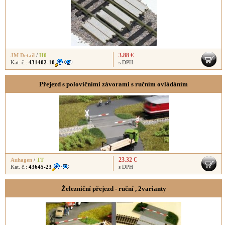
3.88 €
JM Detail
/
H0
Kat. č.:
431402-10
s DPH
Přejezd s polovičními závorami s ručním ovládáním
23.32 €
Auhagen
/
TT
Kat. č.:
43645-23
s DPH
Železniční přejezd - ruční , 2varianty