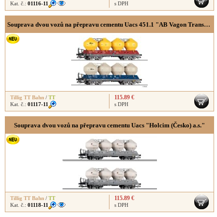
Kat. č.:
01116-11
s DPH
Souprava dvou vozů na přepravu cementu Uacs 451.1 "AB Vagon Trans s.r.o."
115.89 €
Tillig TT Bahn
/
TT
Kat. č.:
01117-11
s DPH
Souprava dvou vozů na přepravu cementu Uacs "Holcim (Česko) a.s."
115.89 €
Tillig TT Bahn
/
TT
Kat. č.:
01118-11
s DPH