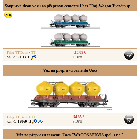
Souprava dvou vozů na přepravu cementu Uacs "Raj-Wagon Trenčin spol. s.r.o."
115.89 €
Tillig TT Bahn
/
TT
Kat. č.:
01119-11
s DPH
Vůz na přepravu cementu Uacs
54.85 €
Tillig TT Bahn
/
TT
Kat. č.:
15860-11
s DPH
Vůz na přepravu cementu Uacs "WAGONSERVIS spol. s.r.o."