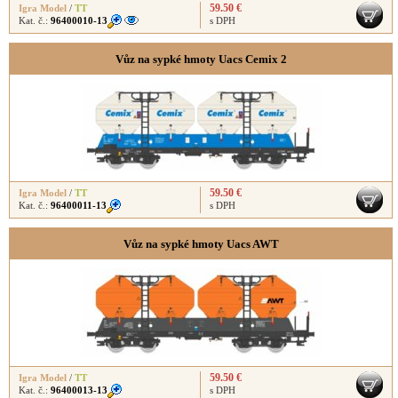
59.50 €
Igra Model
/
TT
Kat. č.:
96400010-13
s DPH
Vůz na sypké hmoty Uacs Cemix 2
59.50 €
Igra Model
/
TT
Kat. č.:
96400011-13
s DPH
Vůz na sypké hmoty Uacs AWT
59.50 €
Igra Model
/
TT
Kat. č.:
96400013-13
s DPH