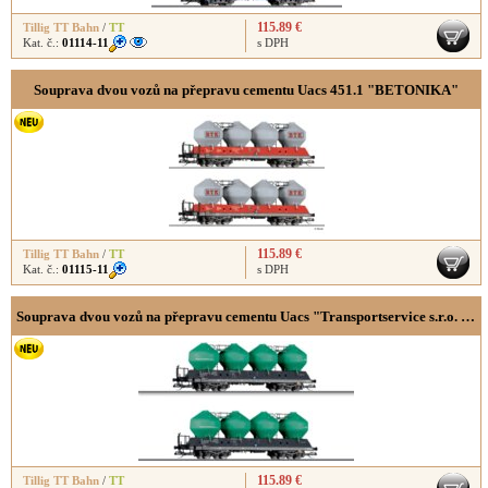
115.89 €
Tillig TT Bahn
/
TT
Kat. č.:
01114-11
s DPH
Souprava dvou vozů na přepravu cementu Uacs 451.1 "BETONIKA"
115.89 €
Tillig TT Bahn
/
TT
Kat. č.:
01115-11
s DPH
Souprava dvou vozů na přepravu cementu Uacs "Transportservice s.r.o. Beroun"
115.89 €
Tillig TT Bahn
/
TT