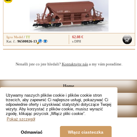
62.08 €
Igra Model
/
TT
Kat. č.:
96500026-13
s DPH
Nenašli jste co jste hledali?
Kontaktujte nás
a my vám poradíme.
Home
Używamy naszych plików cookie i plików cookie stron
Katalog
trzecich, aby zapewnić Ci najlepsze usługi, pokazywać Ci
odpowiednie oferty i uzyskiwać statystyki dotyczące Twojej
wizyty. Aby korzystać z plików cookie, musisz wyrazić
Sklep
zgodę, klikając przycisk „Włącz pliki cookie”.
Pokaż szczegół
Odmawiać
Włącz ciasteczka