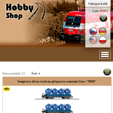
Nákupní košík
Cena:
0.00 €
Počet produktů:
23
Řadit
Souprava dvou vozů na přepravu cementu Uacs "NHN"