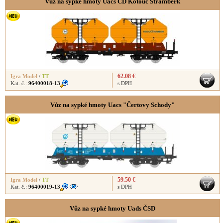
Vůz na sypké hmoty Uacs ČD Kotouč Štramberk
62.08 €
Igra Model
/
TT
Kat. č.:
96400018-13
s DPH
Vůz na sypké hmoty Uacs "Čertovy Schody"
59.50 €
Igra Model
/
TT
Kat. č.:
96400019-13
s DPH
Vůz na sypké hmoty Uads ČSD