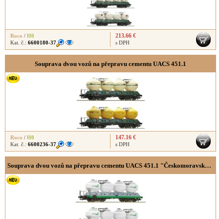
213.66 €
Roco
/
H0
Kat. č.:
6600180-37
s DPH
Souprava dvou vozů na přepravu cementu UACS 451.1
147.16 €
Roco
/
H0
Kat. č.:
6600236-37
s DPH
Souprava dvou vozů na přepravu cementu UACS 451.1 "Českomoravský cement "