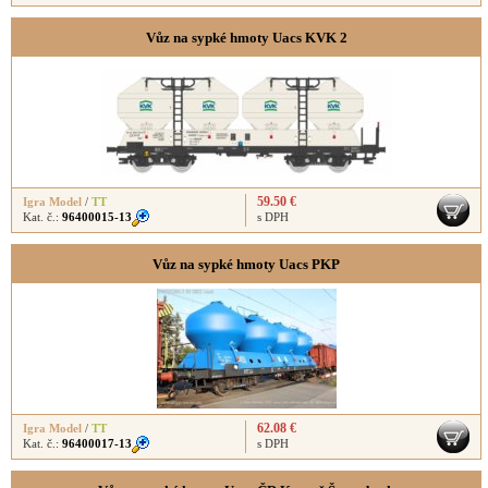
Vůz na sypké hmoty Uacs KVK 2
59.50 €
Igra Model
/
TT
Kat. č.:
96400015-13
s DPH
Vůz na sypké hmoty Uacs PKP
62.08 €
Igra Model
/
TT
Kat. č.:
96400017-13
s DPH