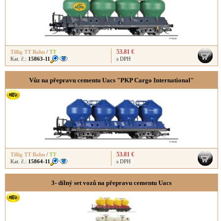
53.81 €
Tillig TT Bahn
/
TT
Kat. č.:
15863-11
s DPH
Vůz na přepravu cementu Uacs "PKP Cargo International"
53.81 €
Tillig TT Bahn
/
TT
Kat. č.:
15864-11
s DPH
3- dílný set vozů na přepravu cementu Uacs