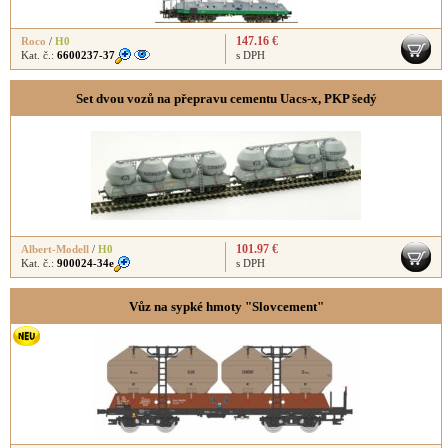
147.16 €
Roco
/
H0
Kat. č.:
6600237-37
s DPH
Set dvou vozů na přepravu cementu Uacs-x, PKP šedý
101.97 €
Albert-Modell
/
H0
Kat. č.:
900024-34e
s DPH
Vůz na sypké hmoty "Slovcement"