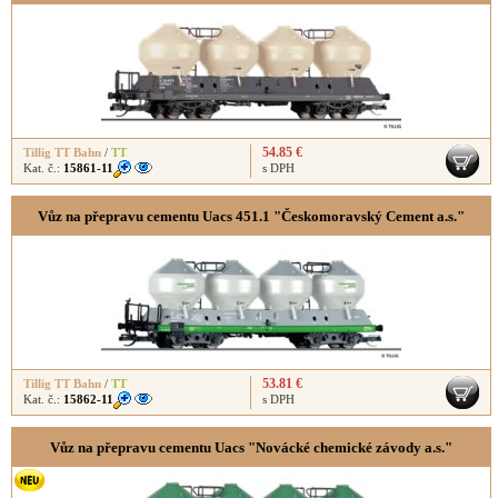
54.85 €
Tillig TT Bahn
/
TT
Kat. č.:
15861-11
s DPH
Vůz na přepravu cementu Uacs 451.1 "Českomoravský Cement a.s."
53.81 €
Tillig TT Bahn
/
TT
Kat. č.:
15862-11
s DPH
Vůz na přepravu cementu Uacs "Novácké chemické závody a.s."