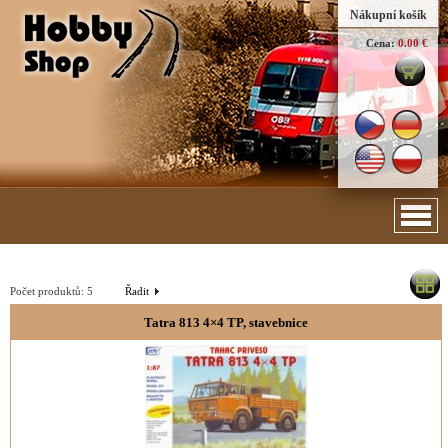
Nákupní košík
Cena:
0.00 €
Počet produktů:
5
Řadit
Tatra 813 4×4 TP, stavebnice