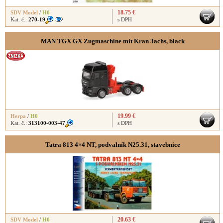
18.75 €
SDV Model
/
H0
Kat. č.:
270-19
s DPH
MAN TGX GX Zugmaschine mit Kran 3achs, black
19.99 €
Herpa
/
H0
Kat. č.:
313100-003-47
s DPH
Tatra 813 4×4 NT, podvalník N25.31, stavebnice
20.63 €
SDV Model
/
H0