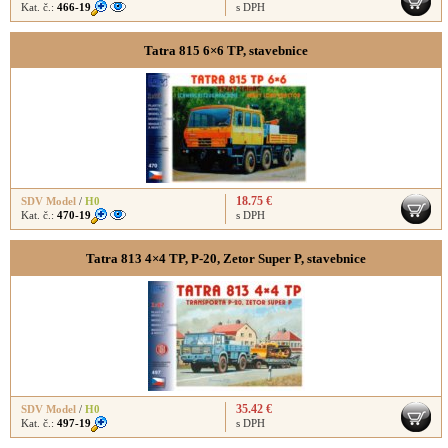
Kat. č.:
466-19
s DPH
Tatra 815 6×6 TP, stavebnice
18.75 €
SDV Model
/
H0
Kat. č.:
470-19
s DPH
Tatra 813 4×4 TP, P-20, Zetor Super P, stavebnice
35.42 €
SDV Model
/
H0
Kat. č.:
497-19
s DPH