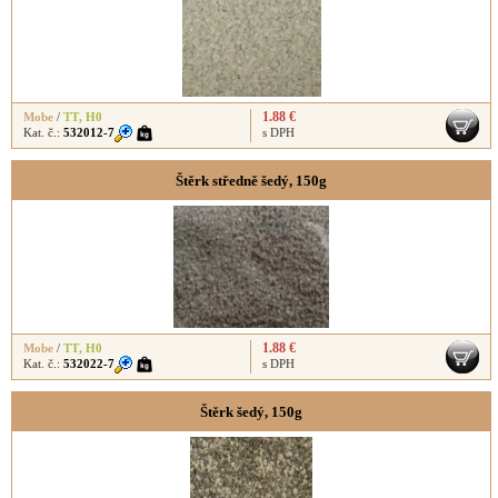
1.88 €
Mobe
/
TT
,
H0
Kat. č.:
532012-7
s DPH
Štěrk středně šedý, 150g
1.88 €
Mobe
/
TT
,
H0
Kat. č.:
532022-7
s DPH
Štěrk šedý, 150g