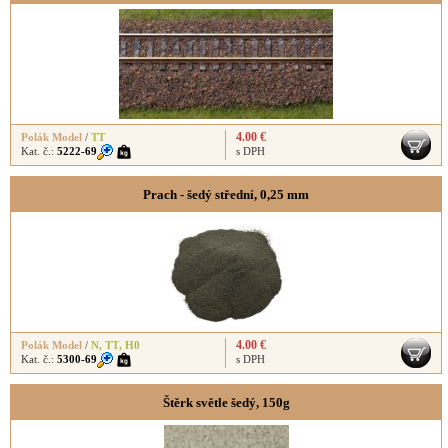
4.00 €
Polák Model
/
TT
Kat. č.:
5222-69
s DPH
Prach - šedý střední, 0,25 mm
4.00 €
Polák Model
/
N
,
TT
,
H0
Kat. č.:
5300-69
s DPH
Štěrk světle šedý, 150g