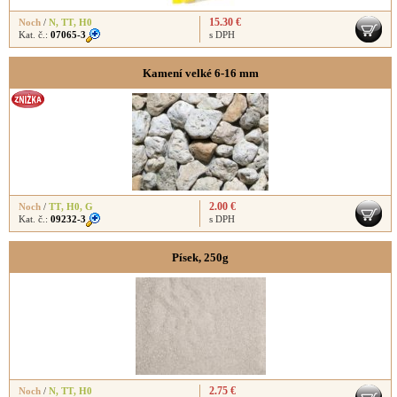
15.30 €
Noch
/
N
,
TT
,
H0
Kat. č.:
07065-3
s DPH
Kamení velké 6-16 mm
2.00 €
Noch
/
TT
,
H0
,
G
Kat. č.:
09232-3
s DPH
Písek, 250g
2.75 €
Noch
/
N
,
TT
,
H0