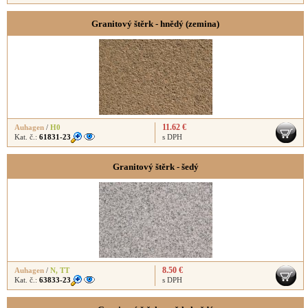
Granitový štěrk - hnědý (zemina)
11.62 €
Auhagen
/
H0
Kat. č.:
61831-23
s DPH
Granitový štěrk - šedý
8.50 €
Auhagen
/
N
,
TT
Kat. č.:
63833-23
s DPH