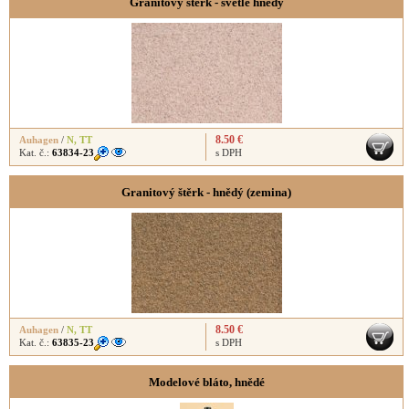
Granitový štěrk - světle hnědý
8.50 €
Auhagen
/
N
,
TT
Kat. č.:
63834-23
s DPH
Granitový štěrk - hnědý (zemina)
8.50 €
Auhagen
/
N
,
TT
Kat. č.:
63835-23
s DPH
Modelové bláto, hnědé