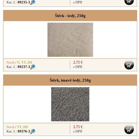
Kat. č.:
09235-3
s DPH
Štěrk - šedý, 250g
2.75 €
Noch
/
N
,
TT
,
H0
Kat. č.:
09237-3
s DPH
Štěrk, tmavě šedý, 250g
2.75 €
Noch
/
TT
,
H0
Kat. č.:
09376-3
s DPH