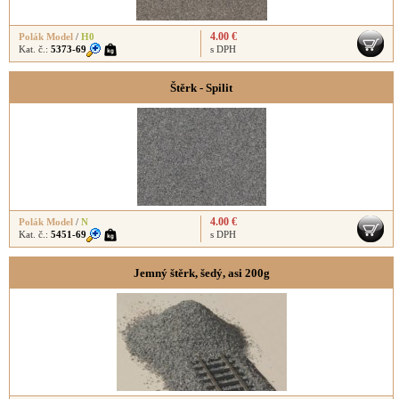
4.00 €
Polák Model
/
H0
Kat. č.:
5373-69
s DPH
Štěrk - Spilit
4.00 €
Polák Model
/
N
Kat. č.:
5451-69
s DPH
Jemný štěrk, šedý, asi 200g