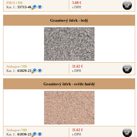
5.68 €
PIKO
/
H0
Kat. č.:
55713-46
s DPH
Granitový štěrk - šedý
11.62 €
Auhagen
/
H0
Kat. č.:
61829-23
s DPH
Granitový štěrk - světle hnědý
11.62 €
Auhagen
/
H0
Kat. č.:
61830-23
s DPH