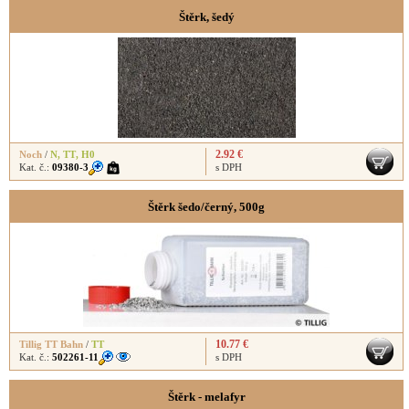
Štěrk, šedý
2.92 €
Noch
/
N
,
TT
,
H0
Kat. č.:
09380-3
s DPH
Štěrk šedo/černý, 500g
10.77 €
Tillig TT Bahn
/
TT
Kat. č.:
502261-11
s DPH
Štěrk - melafyr