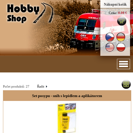
Nákupní košík
Cena:
0.00 €
Počet produktů:
27
Řadit
Set posypu - sníh s lepidlem a aplikátorem