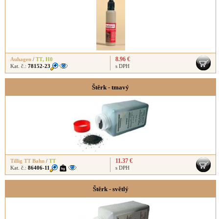
8.96 €
Auhagen
/
TT
,
H0
Kat. č.:
78152-23
s DPH
Štěrk - tmavý
11.37 €
Tillig TT Bahn
/
TT
Kat. č.:
86406-11
s DPH
Štěrk - světlý