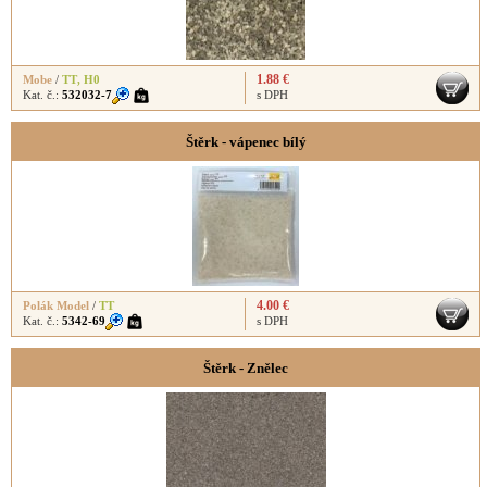
1.88 €
Mobe
/
TT
,
H0
Kat. č.:
532032-7
s DPH
Štěrk - vápenec bílý
4.00 €
Polák Model
/
TT
Kat. č.:
5342-69
s DPH
Štěrk - Znělec