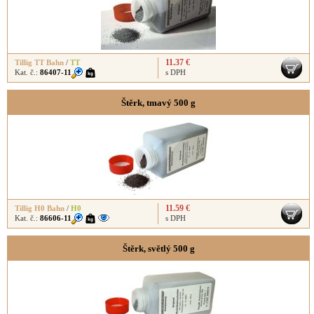
11.37 €
Tillig TT Bahn
/
TT
Kat. č.:
86407-11
s DPH
Štěrk, tmavý 500 g
11.59 €
Tillig H0 Bahn
/
H0
Kat. č.:
86606-11
s DPH
Štěrk, světlý 500 g