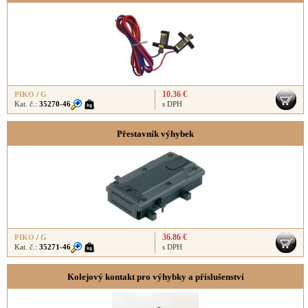
10.36 €
PIKO
/
G
Kat. č.:
35270-46
s DPH
Přestavník výhybek
36.86 €
PIKO
/
G
Kat. č.:
35271-46
s DPH
Kolejový kontakt pro výhybky a příslušenství