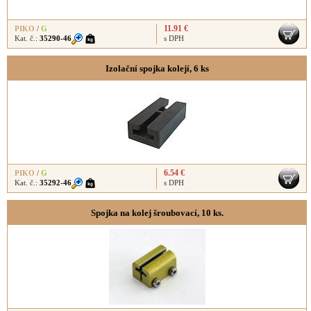
11.91 €
PIKO
/
G
Kat. č.:
35290-46
s DPH
Izolační spojka kolejí, 6 ks
6.54 €
PIKO
/
G
Kat. č.:
35292-46
s DPH
Spojka na kolej šroubovací, 10 ks.