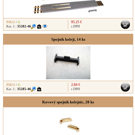
95.25 €
PIKO
/
G
Kat. č.:
35282-46
s DPH
Spojník kolejí, 14 ks
2.84 €
PIKO
/
G
Kat. č.:
35285-46
s DPH
Kovový spojník kolejnic, 20 ks