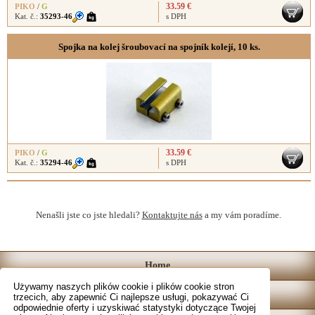
33.59 €
PIKO
/
G
Kat. č.:
35293-46
s DPH
Spojka na kolej šroubovací na spojník kolejí, 10 ks.
33.59 €
PIKO
/
G
Kat. č.:
35294-46
s DPH
Nenašli jste co jste hledali?
Kontaktujte nás
a my vám poradíme.
Home
Używamy naszych plików cookie i plików cookie stron
Katalog
trzecich, aby zapewnić Ci najlepsze usługi, pokazywać Ci
odpowiednie oferty i uzyskiwać statystyki dotyczące Twojej