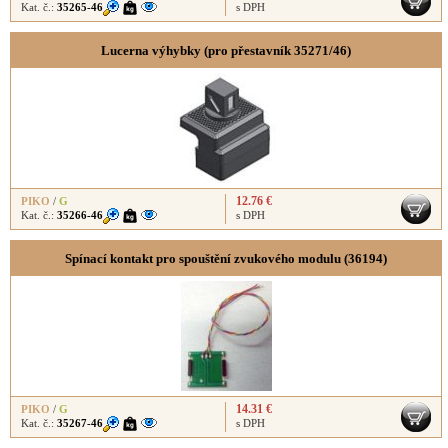
Kat. č.:
35265-46
s DPH
Lucerna výhybky (pro přestavník 35271/46)
12.76 €
PIKO
/
G
Kat. č.:
35266-46
s DPH
Spínací kontakt pro spouštění zvukového modulu (36194)
14.31 €
PIKO
/
G
Kat. č.:
35267-46
s DPH