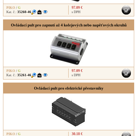
97.09 €
PIKO
/
G
Kat. č.:
35260-46
s DPH
Ovládací pult pro zapnutí až 4 kolejových nebo napěťových okruhů
97.09 €
PIKO
/
G
Kat. č.:
35261-46
s DPH
Ovládací pult pro elektrické přestavníky
30.18 €
PIKO
/
G