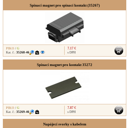
Spínací magnet pro spínací kontakt (35267)
7.17 €
PIKO
/
G
Kat. č.:
35268-46
s DPH
Spínací magnet pro kontakt 35272
7.87 €
PIKO
/
G
Kat. č.:
35269-46
s DPH
Napájecí svorky s kabelem