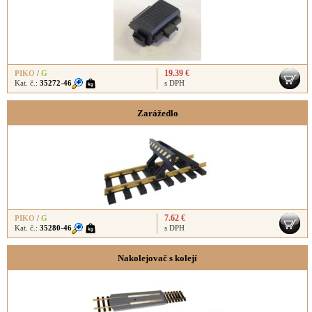
19.39 €
PIKO
/
G
Kat. č.:
35272-46
s DPH
Zarážedlo
7.62 €
PIKO
/
G
Kat. č.:
35280-46
s DPH
Nakolejovač s kolejí