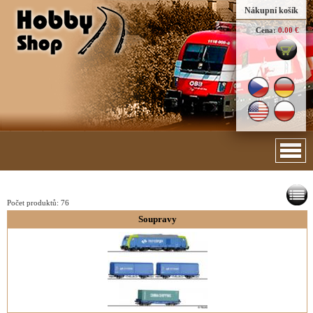
Nákupní košík
Cena:
0.00 €
Počet produktů:
76
Soupravy