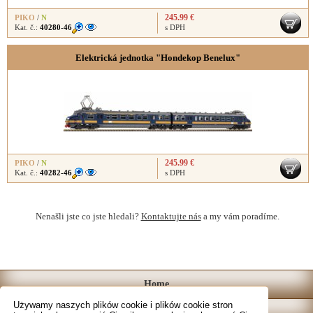
245.99 €
PIKO
/
N
Kat. č.:
40280-46
s DPH
Elektrická jednotka "Hondekop Benelux"
245.99 €
PIKO
/
N
Kat. č.:
40282-46
s DPH
Nenašli jste co jste hledali?
Kontaktujte nás
a my vám poradíme.
Home
Używamy naszych plików cookie i plików cookie stron
Katalog