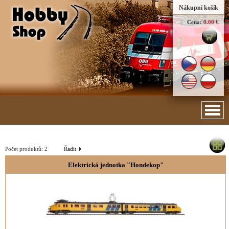
Nákupní košík
Cena:
0.00 €
Počet produktů:
2
Řadit
Elektrická jednotka "Hondekop"