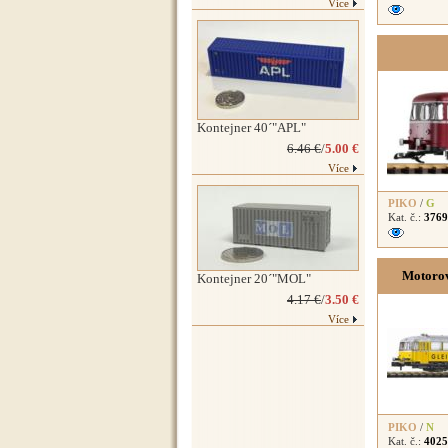
Více
Kontejner 40´"APL"
6.46 €
/
5.00 €
Více
PIKO
/
G
Kat. č.:
3769
Motorov
Kontejner 20´"MOL"
4.17 €
/
3.50 €
Více
PIKO
/
N
Kat. č.:
4025