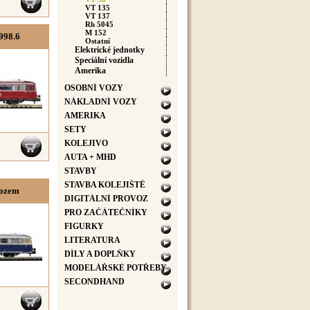
VT 135
VT 137
Rh 5045
M 152
998.6
Ostatní
Elektrické jednotky
Speciální vozidla
Amerika
OSOBNÍ VOZY
NÁKLADNÍ VOZY
AMERIKA
SETY
KOLEJIVO
AUTA + MHD
STAVBY
STAVBA KOLEJIŠTĚ
vozem
DIGITÁLNÍ PROVOZ
PRO ZAČÁTEČNÍKY
FIGURKY
LITERATURA
DÍLY A DOPLŇKY
MODELÁŘSKÉ POTŘEBY
SECONDHAND