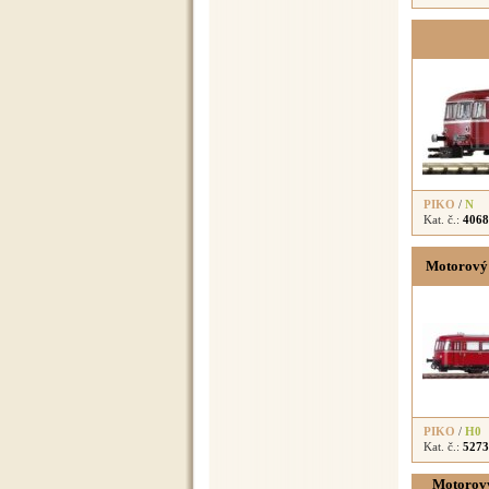
PIKO
/
N
Kat. č.:
4068
Motorový 
PIKO
/
H0
Kat. č.:
5273
Motorový