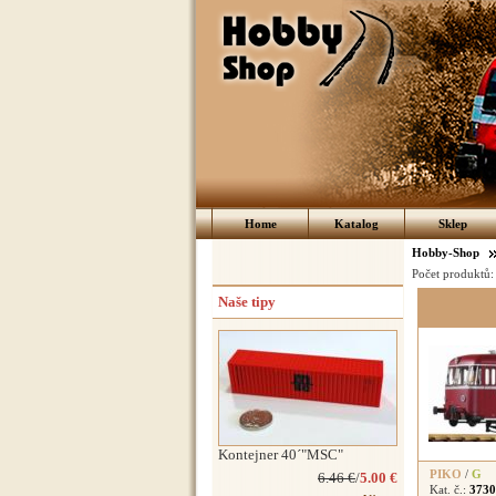
Home
Katalog
Sklep
Hobby-Shop
Počet produktů
Naše tipy
Kontejner 40´"MSC"
PIKO
/
G
6.46 €
/
5.00 €
Kat. č.:
3730