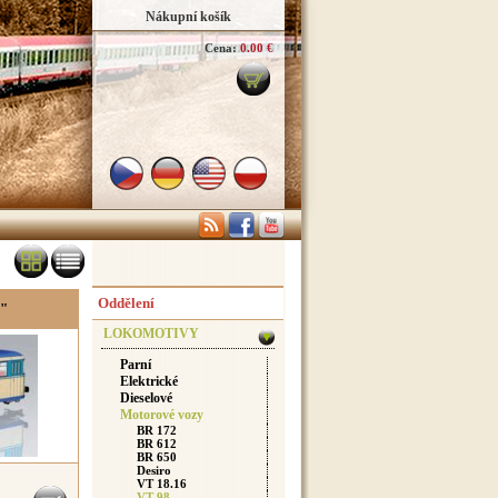
Nákupní košík
Cena:
0.00 €
Oddělení
G"
LOKOMOTIVY
Parní
Elektrické
Dieselové
Motorové vozy
BR 172
BR 612
BR 650
Desiro
VT 18.16
VT 98