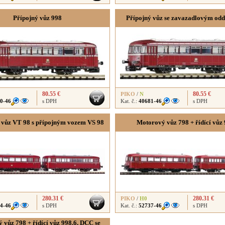
Přípojný vůz 998
Přípojný vůz se zavazadlovým odd
80.55 €
80.55 €
PIKO
/
N
0-46
s DPH
Kat. č.:
40681-46
s DPH
vůz VT 98 s přípojným vozem VS 98
Motorový vůz 798 + řídící vůz 
280.31 €
280.31 €
PIKO
/
H0
4-46
s DPH
Kat. č.:
52737-46
s DPH
 vůz 798 + řídící vůz 998.6, DCC se