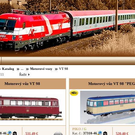
Katalog
...
Motorové vozy
VT 98
:
11
Řadit
Motorový vůz VT 98
Motorový vůz VT 98 "PE
PIKO
/
G
8-46
Kat. č.:
37310-46
531.49 €
520.40 €