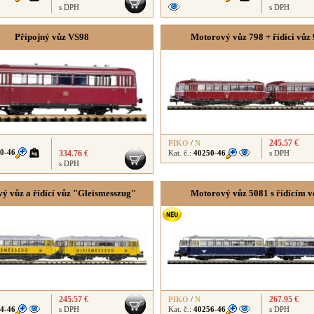
s DPH
s DPH
Přípojný vůz VS98
Motorový vůz 798 + řídící vůz 
245.57 €
PIKO
/
N
0-46
334.76 €
Kat. č.:
40250-46
s DPH
s DPH
ý vůz a řídící vůz "Gleismesszug"
Motorový vůz 5081 s řídícím 
245.57 €
267.95 €
PIKO
/
N
4-46
s DPH
Kat. č.:
40256-46
s DPH