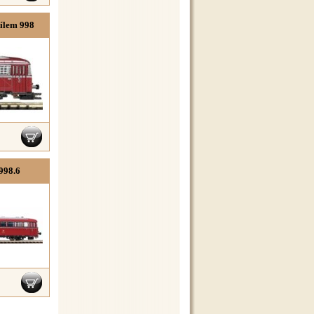
ílem 998
998.6