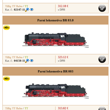
312.18 €
Tillig TT Bahn
/
TT
Kat. č.:
02147-11
s DPH
Parní lokomotiva BR 03.0
323.12 €
Tillig TT Bahn
/
TT
Kat. č.:
04150-11
s DPH
Parní lokomotiva BR 003
313.02 €
Tillig TT Bahn
/
TT