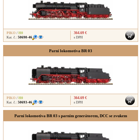
364.69 €
PIKO
/
H0
Kat. č.:
50690-46
s DPH
Parní lokomotiva BR 03
364.69 €
PIKO
/
H0
Kat. č.:
50693-46
s DPH
Parní lokomotiva BR 03 s parním generátorem, DCC se zvukem