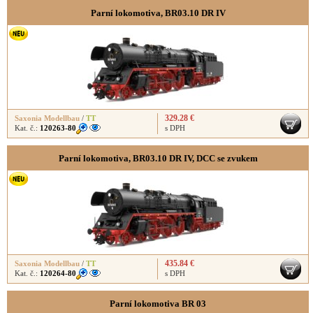
Parní lokomotiva, BR03.10 DR IV
329.28 €
Saxonia Modellbau
/
TT
Kat. č.:
120263-80
s DPH
Parní lokomotiva, BR03.10 DR IV, DCC se zvukem
435.84 €
Saxonia Modellbau
/
TT
Kat. č.:
120264-80
s DPH
Parní lokomotiva BR 03