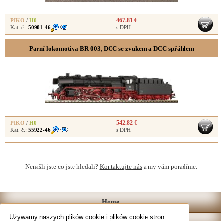
467.81 €
PIKO
/
H0
Kat. č.:
50901-46
s DPH
Parní lokomotiva BR 003, DCC se zvukem a DCC spřáhlem
542.82 €
PIKO
/
H0
Kat. č.:
55922-46
s DPH
Nenašli jste co jste hledali?
Kontaktujte nás
a my vám poradíme.
Home
Używamy naszych plików cookie i plików cookie stron