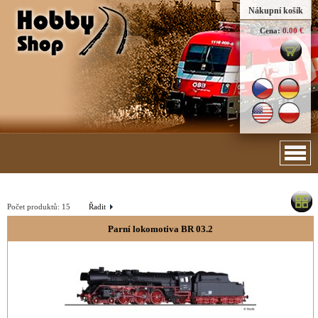
Nákupní košík
Cena:
0.00 €
Počet produktů:
15
Řadit
Parní lokomotiva BR 03.2