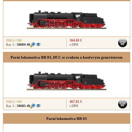
364.69 €
PIKO
/
H0
Kat. č.:
50684-46
s DPH
Parní lokomotiva BR 03, DCC se zvukem a kouřovým generátorem
467.81 €
PIKO
/
H0
Kat. č.:
50685-46
s DPH
Parní lokomotiva BR 03