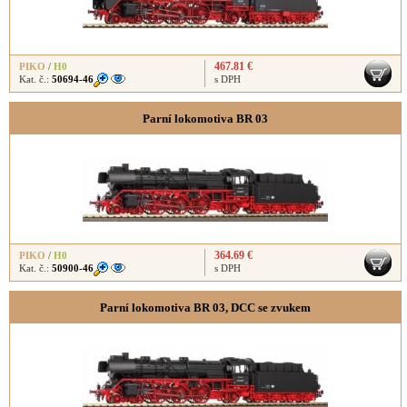
467.81 €
PIKO
/
H0
Kat. č.:
50694-46
s DPH
Parní lokomotiva BR 03
364.69 €
PIKO
/
H0
Kat. č.:
50900-46
s DPH
Parní lokomotiva BR 03, DCC se zvukem