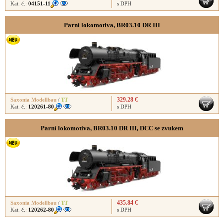
Kat. č.:
04151-11
s DPH
Parní lokomotiva, BR03.10 DR III
329.28 €
Saxonia Modellbau
/
TT
Kat. č.:
120261-80
s DPH
Parní lokomotiva, BR03.10 DR III, DCC se zvukem
435.84 €
Saxonia Modellbau
/
TT
Kat. č.:
120262-80
s DPH