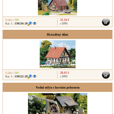
31.34 €
Faller
/
H0
Kat. č.:
130216-28
s DPH
Hrázděný dům
20.45 €
Faller
/
H0
Kat. č.:
130222-28
s DPH
Vodní mlýn s horním pohonem