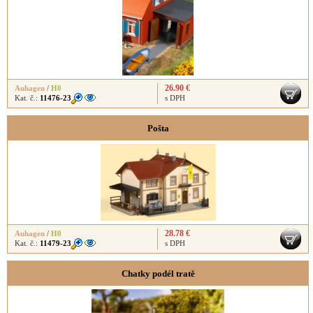
26.90 €
Auhagen
/
H0
Kat. č.:
11476-23
s DPH
Pošta
28.78 €
Auhagen
/
H0
Kat. č.:
11479-23
s DPH
Chatky podél tratě