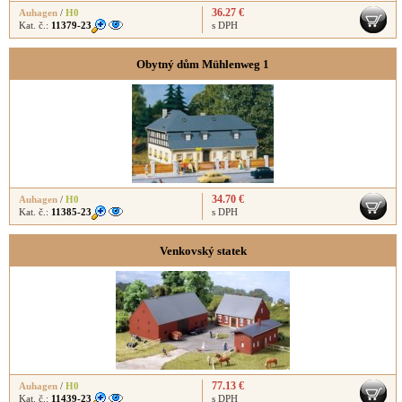
36.27 €
Auhagen
/
H0
Kat. č.:
11379-23
s DPH
Obytný dům Mühlenweg 1
34.70 €
Auhagen
/
H0
Kat. č.:
11385-23
s DPH
Venkovský statek
77.13 €
Auhagen
/
H0
Kat. č.:
11439-23
s DPH