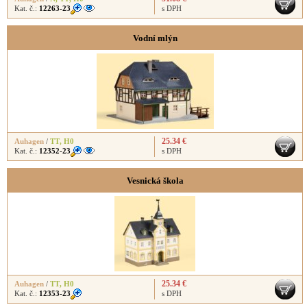
Kat. č.:
12263-23
s DPH
Vodní mlýn
25.34 €
Auhagen
/
TT
,
H0
Kat. č.:
12352-23
s DPH
Vesnická škola
25.34 €
Auhagen
/
TT
,
H0
Kat. č.:
12353-23
s DPH