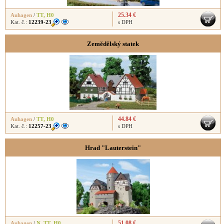
25.34 €
Auhagen
/
TT
,
H0
Kat. č.:
12239-23
s DPH
Zemědělský statek
44.84 €
Auhagen
/
TT
,
H0
Kat. č.:
12257-23
s DPH
Hrad "Lauterstein"
51.08 €
Auhagen
/
N
,
TT
,
H0