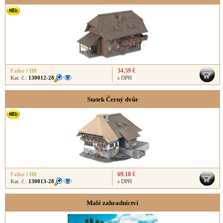
34.59 €
Faller
/
H0
Kat. č.:
130012-28
s DPH
Statek Černý dvůr
69.18 €
Faller
/
H0
Kat. č.:
130013-28
s DPH
Malé zahradnictví