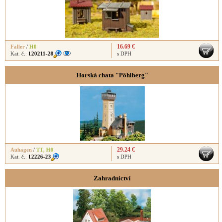
16.69 €
Faller
/
H0
Kat. č.:
120211-28
s DPH
Horská chata "Pöhlberg"
29.24 €
Auhagen
/
TT
,
H0
Kat. č.:
12226-23
s DPH
Zahradnictví