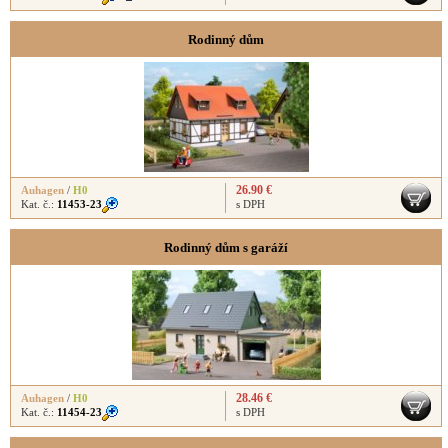
Rodinný dům
26.90 €
Auhagen
/
H0
Kat. č.:
11453-23
s DPH
Rodinný dům s garáží
28.46 €
Auhagen
/
H0
Kat. č.:
11454-23
s DPH