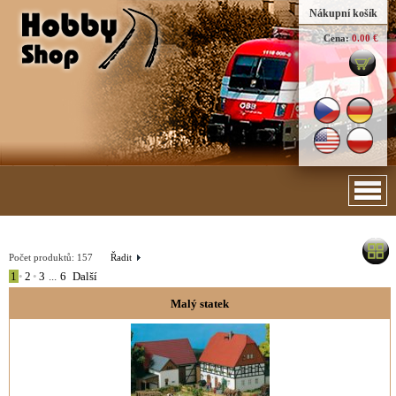
Nákupní košík
Cena:
0.00 €
Počet produktů:
157
Řadit
1
•
2
•
3
...
6
Další
Malý statek