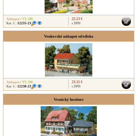
22.23 €
Auhagen
/
TT
,
H0
Kat. č.:
12235-23
s DPH
Venkovské nákupní středisko
23.32 €
Auhagen
/
TT
,
H0
Kat. č.:
12238-23
s DPH
Vesnický hostinec