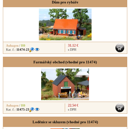
Dům pro rybáře
31.12 €
Auhagen
/
H0
Kat. č.:
11474-23
s DPH
Farmářský obchod (vhodné pro 11474)
22.54 €
Auhagen
/
H0
Kat. č.:
11475-23
s DPH
Loděnice se skluzem (vhodné pro 11474)