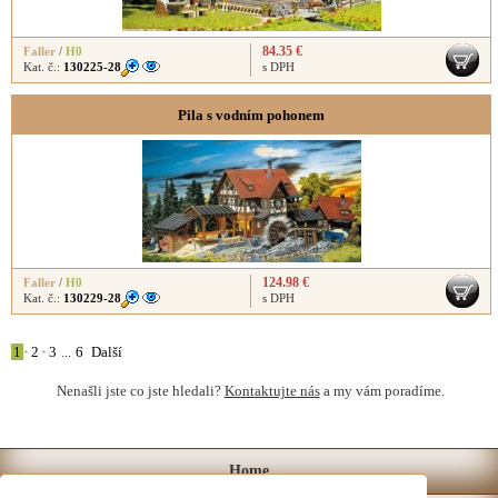
84.35 €
Faller
/
H0
Kat. č.:
130225-28
s DPH
Pila s vodním pohonem
124.98 €
Faller
/
H0
Kat. č.:
130229-28
s DPH
1
•
2
•
3
...
6
Další
Nenašli jste co jste hledali?
Kontaktujte nás
a my vám poradíme.
Home