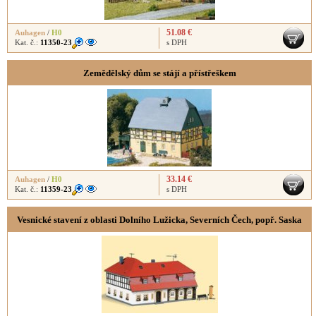
51.08 €
Auhagen
/
H0
Kat. č.:
11350-23
s DPH
Zemědělský dům se stájí a přístřeškem
33.14 €
Auhagen
/
H0
Kat. č.:
11359-23
s DPH
Vesnické stavení z oblasti Dolního Lužicka, Severních Čech, popř. Saska