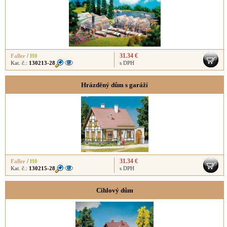
31.34 €
Faller
/
H0
Kat. č.:
130213-28
s DPH
Hrázděný dům s garáží
31.34 €
Faller
/
H0
Kat. č.:
130215-28
s DPH
Cihlový dům