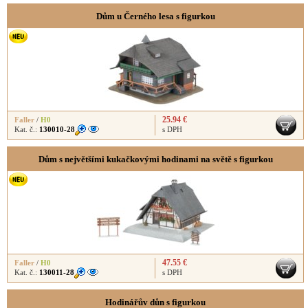
Dům u Černého lesa s figurkou
25.94 €
Faller
/
H0
Kat. č.:
130010-28
s DPH
Dům s největšími kukačkovými hodinami na světě s figurkou
47.55 €
Faller
/
H0
Kat. č.:
130011-28
s DPH
Hodinářův důn s figurkou