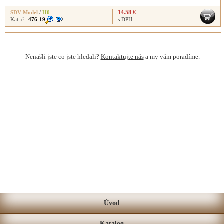
14.58 €
SDV Model
/
H0
Kat. č.:
476-19
s DPH
Nenašli jste co jste hledali?
Kontaktujte nás
a my vám poradíme.
Úvod
Katalog