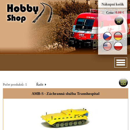
Nákupní košík
Cena:
0.00 €
Počet produktů:
1
Řadit
AMB-S - Záchranná služba Transhospital