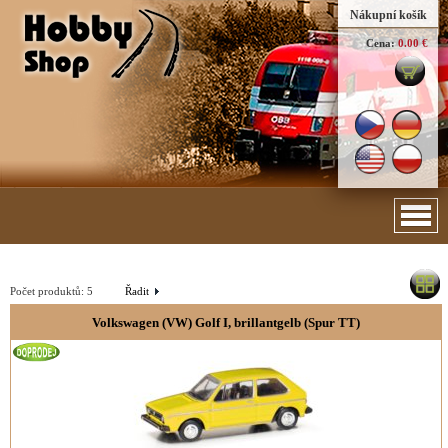
Nákupní košík
Cena:
0.00 €
Počet produktů:
5
Řadit
Volkswagen (VW) Golf I, brillantgelb (Spur TT)