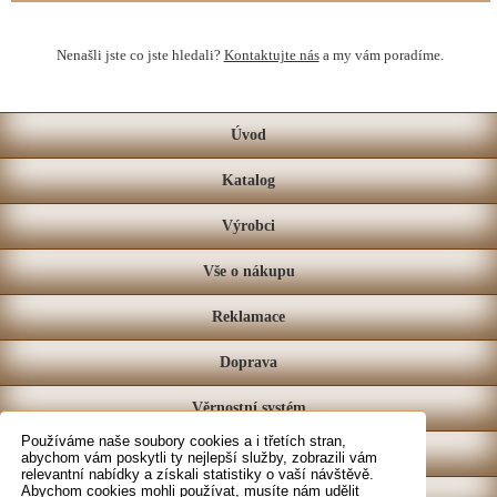
Nenašli jste co jste hledali?
Kontaktujte nás
a my vám poradíme.
Úvod
Katalog
Výrobci
Vše o nákupu
Reklamace
Doprava
Věrnostní systém
Používáme naše soubory cookies a i třetích stran,
Prodejna
abychom vám poskytli ty nejlepší služby, zobrazili vám
relevantní nabídky a získali statistiky o vaší návštěvě.
Abychom cookies mohli používat, musíte nám udělit