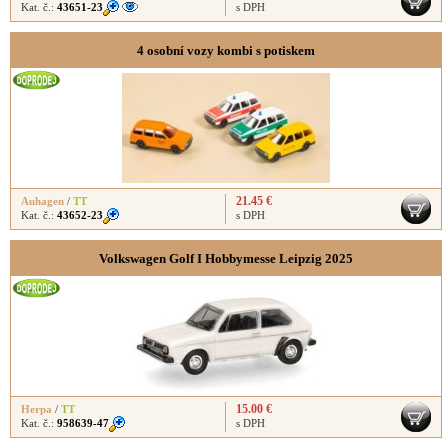
Kat. č.:
43651-23
s DPH
4 osobní vozy kombi s potiskem
21.45 €
Auhagen
/
TT
Kat. č.:
43652-23
s DPH
Volkswagen Golf I Hobbymesse Leipzig 2025
15.00 €
Herpa
/
TT
Kat. č.:
958639-47
s DPH