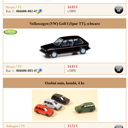
14.03 €
Herpa
/
TT
Kat. č.:
066600-002-47
s DPH
Volkswagen (VW) Golf I (Spur TT), schwarz
14.03 €
Herpa
/
TT
Kat. č.:
066600-003-47
s DPH
Osobní auto, kombi, 4 ks
15.52 €
Auhagen
/
TT