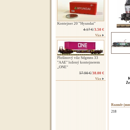
Kontejner 20´"Hyundai"
4.17 €
/
3.50 €
Více
Plošinový vůz Sdgmns 33
"AAE" ložený kontejnerem
„ONE“
57.90 €
/
38.00 €
K
Více
Že
Rozměr (mm
218