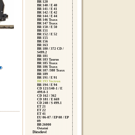
BR 120
BR 140 / E 40
BR 141 / E 41
BR 142 / E 42
BR 144 / E 44
BR 146 Traxx
BR 147 Traxx
BR 150 / E 50
BR 151
BR 152 / E 52
BR 155
BR 156
BR 163
BR 180 / 372 CD /
S499.2
BR 181
BR 183 Taurus
BR 185 Traxx
BR 186 Traxx
BR 187 /388 Traxx
BR 189
BR 191 / E 91
BR 193 Vectron
BR 194 / E 94
CD 121/140-1 / E
499.0-1
CD 162 / 362
CD 181 / E 669
CD 240 / S 499.1
ET 21
ET 22
ET 41
EU 06-07 / EP 08 / EP
09
BB 26000
Ostatní
Dieselové