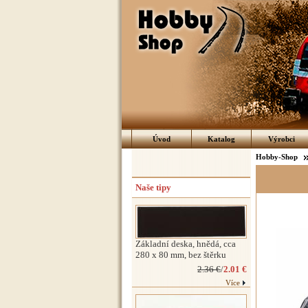
Úvod
Katalog
Výrobci
Hobby-Shop
Naše tipy
Základní deska, hnědá, cca
280 x 80 mm, bez štěrku
2.36 €
/
2.01 €
Více