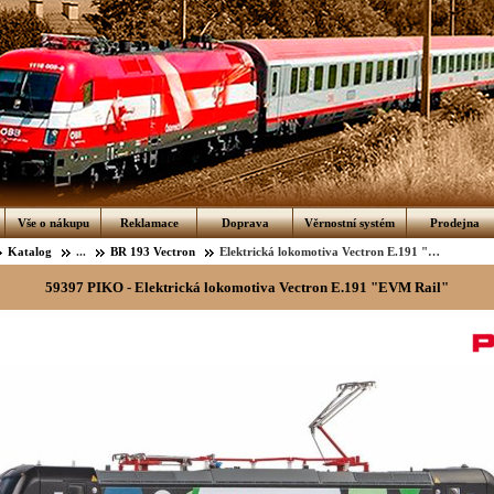
Vše o nákupu
Reklamace
Doprava
Věrnostní systém
Prodejna
Katalog
...
BR 193 Vectron
Elektrická lokomotiva Vectron E.191 "EVM Rail"
59397 PIKO - Elektrická lokomotiva Vectron E.191 "EVM Rail"