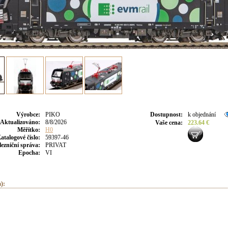
Výrobce
:
PIKO
Dostupnost
:
k objednání
Aktualizováno
:
8/8/2026
Vaše cena
:
223.64 €
Měřítko:
H0
atalogové číslo:
59397-46
lezniční správa:
PRIVAT
Epocha:
VI
):