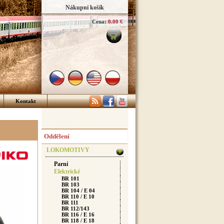
Nákupní košík
Cena:
0.00 €
Kontakt
Oddělení
LOKOMOTIVY
Parní
Elektrické
BR 101
BR 103
BR 104 / E 04
BR 110 / E 10
BR 111
BR 112/143
BR 116 / E 16
BR 118 / E 18