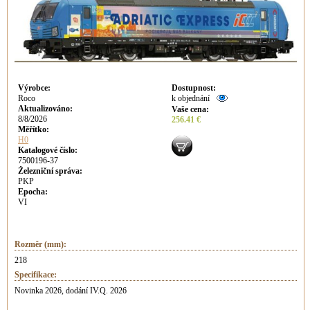
Výrobce
:
Dostupnost
:
Roco
k objednání
Aktualizováno
:
Vaše cena
:
8/8/2026
256.41 €
Měřítko:
H0
Katalogové číslo:
7500196-37
Železniční správa:
PKP
Epocha:
VI
Rozměr (mm):
218
Specifikace:
Novinka 2026, dodání IV.Q. 2026