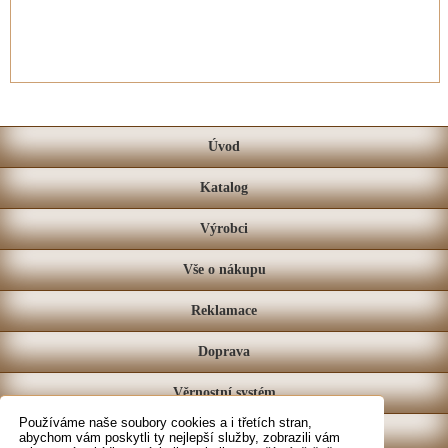
Úvod
Katalog
Výrobci
Vše o nákupu
Reklamace
Doprava
Věrnostní systém
Používáme naše soubory cookies a i třetích stran,
Prodejna
abychom vám poskytli ty nejlepší služby, zobrazili vám