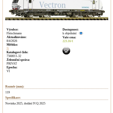
Výrobce
:
Dostupnost
:
Fleischmann
k objednání
Aktualizováno
:
Vaše cena
:
8/4/2026
223.16 €
Měřítko:
N
Katalogové číslo:
7560011-32
Železniční správa:
PRIVAT
Epocha:
VI
Rozměr (mm):
119
Specifikace:
Novinka 2025, dodání IV.Q 2025