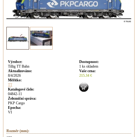
Výrobce
:
Dostupnost
:
Tillig TT Bahn
1 ks skladem
Aktualizováno
:
Vaše cena
:
8/4/2026
215.34 €
Měřítko:
TT
Katalogové číslo:
04842-11
Železniční správa:
PKP Cargo
Epocha:
VI
Rozměr (mm):