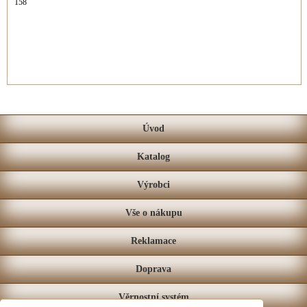
158
Úvod
Katalog
Výrobci
Vše o nákupu
Reklamace
Doprava
Věrnostní systém