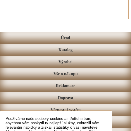
Úvod
Katalog
Výrobci
Vše o nákupu
Reklamace
Doprava
Věrnostní systém
Používáme naše soubory cookies a i třetích stran,
Prodejna
abychom vám poskytli ty nejlepší služby, zobrazili vám
relevantní nabídky a získali statistiky o vaší návštěvě.