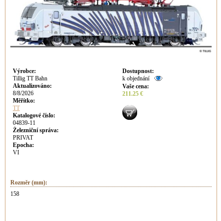
Výrobce
:
Dostupnost
:
Tillig TT Bahn
k objednání
Aktualizováno
:
Vaše cena
:
8/8/2026
211.25 €
Měřítko:
TT
Katalogové číslo:
04839-11
Železniční správa:
PRIVAT
Epocha:
VI
Rozměr (mm):
158