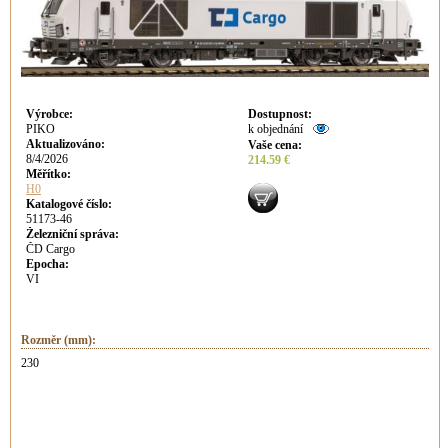
Výrobce
:
Dostupnost
:
PIKO
k objednání
Aktualizováno
:
Vaše cena
:
8/4/2026
214.59 €
Měřítko:
H0
Katalogové číslo:
51173-46
Železniční správa:
ČD Cargo
Epocha:
VI
Rozměr (mm):
230