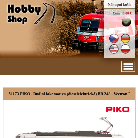
Nákupní košík
Cena:
0.00 €
51173 PIKO - Duální lokomotiva (dieselelektrická) BR 248 - Vectron "