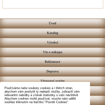
Úvod
Katalog
Výrobci
Vše o nákupu
Reklamace
Doprava
Věrnostní systém
Používáme naše soubory cookies a i třetích stran,
Prodejna
abychom vám poskytli ty nejlepší služby, zobrazili vám
relevantní nabídky a získali statistiky o vaší návštěvě.
Abychom cookies mohli používat, musíte nám udělit
Kontakt
souhlas kliknutím na tlačítko "Povolit Cookies".