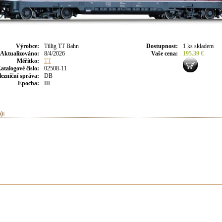
Výrobce
:
Tillig TT Bahn
Dostupnost
:
1 ks skladem
Aktualizováno
:
8/4/2026
Vaše cena
:
195.39 €
Měřítko:
TT
atalogové číslo:
02508-11
lezniční správa:
DB
Epocha:
III
):