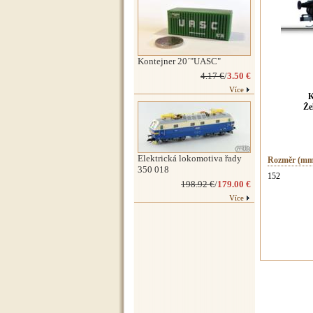
Kontejner 20´"UASC"
4.17 €
/
3.50 €
Více
K
Že
Elektrická lokomotiva řady
Rozměr (mm
350 018
152
198.92 €
/
179.00 €
Více