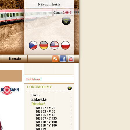
Nákupní košík
Cena:
0.00 €
Kontakt
Oddělení
LOKOMOTIVY
Parní
Elektrické
Dieselové
BR 102 / V 20
BR 103 / V 36
BR 106 / V 60
BR 107 / T 435
BR 110 / V 100
BR 118 / V 180
BR 119