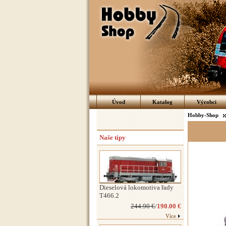
Úvod
Katalog
Výrobci
Hobby-Shop
Naše tipy
Dieselová lokomotiva řady
T466.2
244.90 €
/
190.00 €
Více