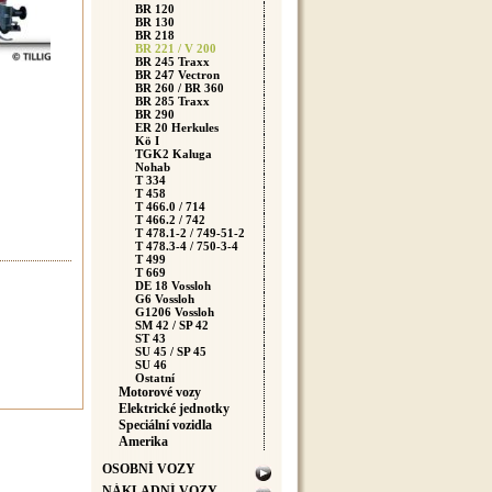
BR 120
BR 130
BR 218
BR 221 / V 200
BR 245 Traxx
BR 247 Vectron
BR 260 / BR 360
BR 285 Traxx
BR 290
ER 20 Herkules
Kö I
TGK2 Kaluga
Nohab
T 334
T 458
T 466.0 / 714
T 466.2 / 742
T 478.1-2 / 749-51-2
T 478.3-4 / 750-3-4
T 499
T 669
DE 18 Vossloh
G6 Vossloh
G1206 Vossloh
SM 42 / SP 42
ST 43
SU 45 / SP 45
SU 46
Ostatní
Motorové vozy
Elektrické jednotky
Speciální vozidla
Amerika
OSOBNÍ VOZY
NÁKLADNÍ VOZY