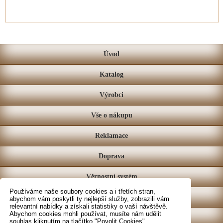
Úvod
Katalog
Výrobci
Vše o nákupu
Reklamace
Doprava
Věrnostní systém
Používáme naše soubory cookies a i třetích stran,
Prodejna
abychom vám poskytli ty nejlepší služby, zobrazili vám
relevantní nabídky a získali statistiky o vaší návštěvě.
Abychom cookies mohli používat, musíte nám udělit
Kontakt
souhlas kliknutím na tlačítko "Povolit Cookies".