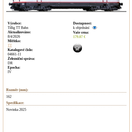
Výrobce
:
Dostupnost
:
Tillig TT Bahn
k objednání
Aktualizováno
:
Vaše cena
:
8/4/2026
179.07 €
Měřítko:
TT
Katalogové číslo:
04661-11
Železniční správa:
DR
Epocha:
IV
Rozměr (mm):
162
Specifikace:
Novinka 2025