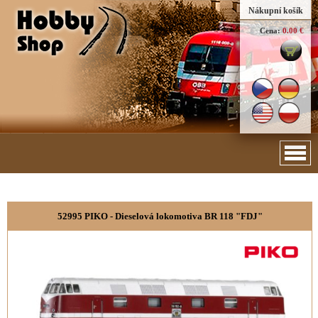
Nákupní košík
Cena:
0.00 €
52995 PIKO - Dieselová lokomotiva BR 118 "FDJ"