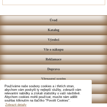
Úvod
Katalog
Výrobci
Vše o nákupu
Reklamace
Doprava
Věrnostní systém
Používáme naše soubory cookies a i třetích stran,
Prodejna
abychom vám poskytli ty nejlepší služby, zobrazili vám
relevantní nabídky a získali statistiky o vaší návštěvě.
Abychom cookies mohli používat, musíte nám udělit
Kontakt
souhlas kliknutím na tlačítko "Povolit Cookies".
Zobrazit detaily