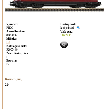
Výrobce
:
Dostupnost
:
PIKO
k objednání
Aktualizováno
:
Vaše cena
:
8/4/2026
116.24 €
Měřítko:
H0
Katalogové číslo:
52995-46
Železniční správa:
DR
Epocha:
IV
Rozměr (mm):
224