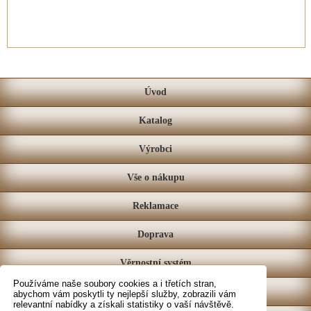
Úvod
Katalog
Výrobci
Vše o nákupu
Reklamace
Doprava
Věrnostní systém
Používáme naše soubory cookies a i třetích stran,
Prodejna
abychom vám poskytli ty nejlepší služby, zobrazili vám
relevantní nabídky a získali statistiky o vaší návštěvě.