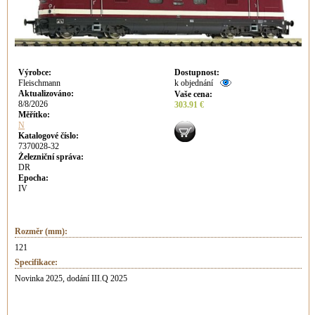
Výrobce
:
Dostupnost
:
Fleischmann
k objednání
Aktualizováno
:
Vaše cena
:
8/8/2026
303.91 €
Měřítko:
N
Katalogové číslo:
7370028-32
Železniční správa:
DR
Epocha:
IV
Rozměr (mm):
121
Specifikace:
Novinka 2025, dodání III.Q 2025