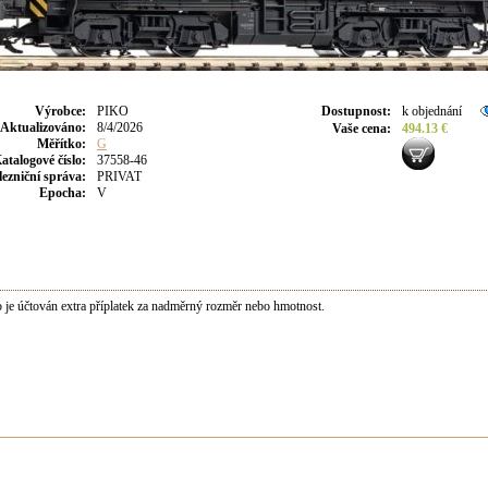
Výrobce
:
PIKO
Dostupnost
:
k objednání
Aktualizováno
:
8/4/2026
Vaše cena
:
494.13 €
Měřítko:
G
atalogové číslo:
37558-46
lezniční správa:
PRIVAT
Epocha:
V
je účtován extra příplatek za nadměrný rozměr nebo hmotnost.