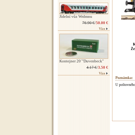
Jídelní vůz Wrdmnu
76.90 €
/
50.00 €
Více
K
Že
Kontejner 20´"Duvenbeck"
4.17 €
/
3.50 €
Více
Poznámka:
U poštovného 