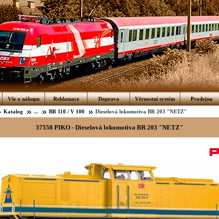
Vše o nákupu
Reklamace
Doprava
Věrnostní systém
Prodejna
Katalog
...
BR 110 / V 100
Dieselová lokomotiva BR 203 "NETZ"
37558 PIKO - Dieselová lokomotiva BR 203 "NETZ"