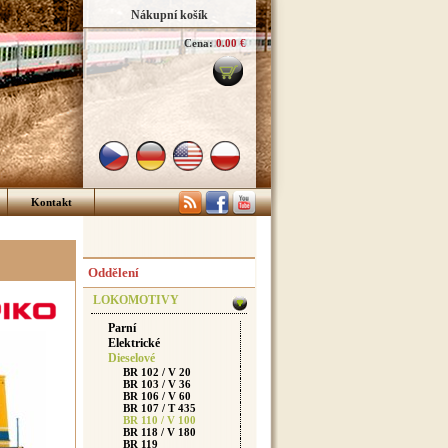
Nákupní košík
Cena:
0.00 €
Kontakt
Oddělení
LOKOMOTIVY
Parní
Elektrické
Dieselové
BR 102 / V 20
BR 103 / V 36
BR 106 / V 60
BR 107 / T 435
BR 110 / V 100
BR 118 / V 180
BR 119