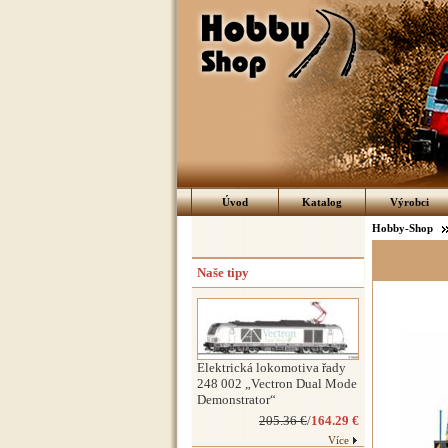
Úvod
Katalog
Výrobci
Hobby-Shop
Naše tipy
Elektrická lokomotiva řady
248 002 „Vectron Dual Mode
Demonstrator“
205.36 €
/
164.29 €
Více