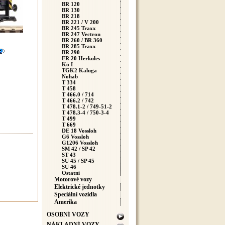
BR 120
BR 130
BR 218
BR 221 / V 200
BR 245 Traxx
BR 247 Vectron
BR 260 / BR 360
BR 285 Traxx
BR 290
ER 20 Herkules
Kö I
TGK2 Kaluga
Nohab
T 334
T 458
T 466.0 / 714
T 466.2 / 742
T 478.1-2 / 749-51-2
T 478.3-4 / 750-3-4
T 499
T 669
DE 18 Vossloh
G6 Vossloh
G1206 Vossloh
SM 42 / SP 42
ST 43
SU 45 / SP 45
SU 46
Ostatní
Motorové vozy
Elektrické jednotky
Speciální vozidla
Amerika
OSOBNÍ VOZY
NÁKLADNÍ VOZY