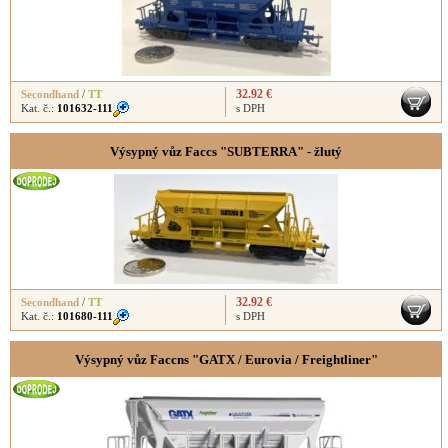
32.92 €
Secondhand
/
TT
Kat. č.:
101632-111
s DPH
Výsypný vůz Faccs "SUBTERRA" - žlutý
32.92 €
Secondhand
/
TT
Kat. č.:
101680-111
s DPH
Výsypný vůz Faccns "GATX / Eurovia / Freightliner"