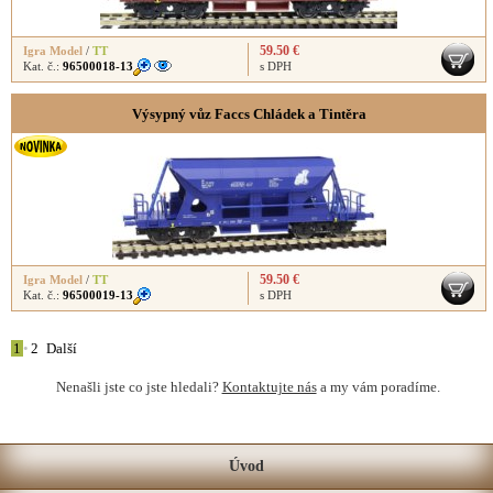
59.50 €
Igra Model
/
TT
Kat. č.:
96500018-13
s DPH
Výsypný vůz Faccs Chládek a Tintěra
59.50 €
Igra Model
/
TT
Kat. č.:
96500019-13
s DPH
1
•
2
Další
Nenašli jste co jste hledali?
Kontaktujte nás
a my vám poradíme.
Úvod