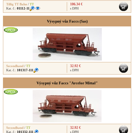
106.34 €
Tillig TT Bahn
/
TT
Kat. č.:
01112-11
s DPH
Výsypný vůz Faccs (Sas)
32.92 €
Secondhand
/
TT
Kat. č.:
101317-111
s DPH
Výsypný vůz Faccs "Arcelor Mittal"
32.92 €
Secondhand
/
TT
Kat. č.:
101332-111
s DPH