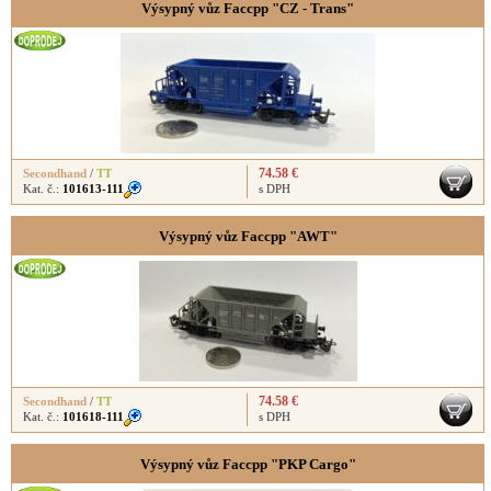
Výsypný vůz Faccpp "CZ - Trans"
74.58 €
Secondhand
/
TT
Kat. č.:
101613-111
s DPH
Výsypný vůz Faccpp "AWT"
74.58 €
Secondhand
/
TT
Kat. č.:
101618-111
s DPH
Výsypný vůz Faccpp "PKP Cargo"