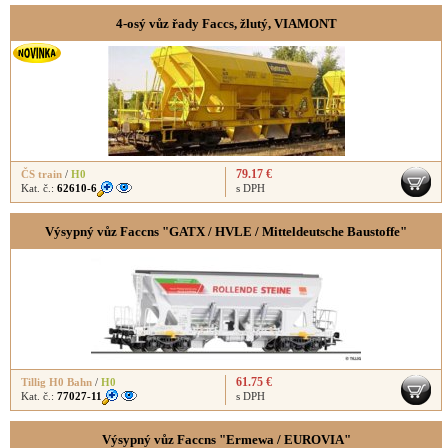
4-osý vůz řady Faccs, žlutý, VIAMONT
79.17 €
ČS train
/
H0
Kat. č.:
62610-6
s DPH
Výsypný vůz Faccns "GATX / HVLE / Mitteldeutsche Baustoffe"
61.75 €
Tillig H0 Bahn
/
H0
Kat. č.:
77027-11
s DPH
Výsypný vůz Faccns "Ermewa / EUROVIA"