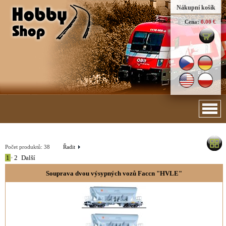
Nákupní košík
Cena:
0.00 €
Počet produktů:
38
Řadit
1
•
2
Další
Souprava dvou výsypných vozů Faccn "HVLE"