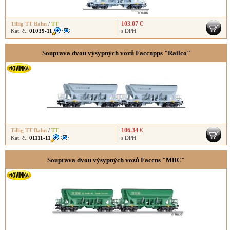
103.07 €
Tillig TT Bahn
/
TT
Kat. č.:
01039-11
s DPH
Souprava dvou výsypných vozů Faccnpps "Railco"
106.34 €
Tillig TT Bahn
/
TT
Kat. č.:
01111-11
s DPH
Souprava dvou výsypných vozů Faccns "MBC"