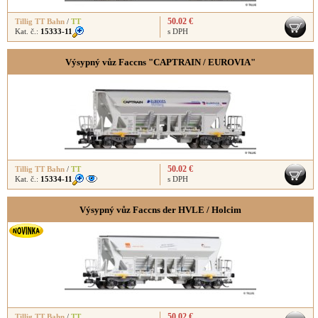
50.02 €
Tillig TT Bahn
/
TT
Kat. č.:
15333-11
s DPH
Výsypný vůz Faccns "CAPTRAIN / EUROVIA"
50.02 €
Tillig TT Bahn
/
TT
Kat. č.:
15334-11
s DPH
Výsypný vůz Faccns der HVLE / Holcim
50.02 €
Tillig TT Bahn
/
TT