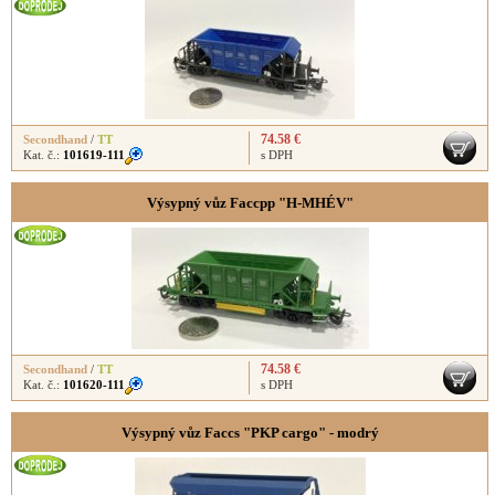
74.58 €
Secondhand
/
TT
Kat. č.:
101619-111
s DPH
Výsypný vůz Faccpp "H-MHÉV"
74.58 €
Secondhand
/
TT
Kat. č.:
101620-111
s DPH
Výsypný vůz Faccs "PKP cargo" - modrý