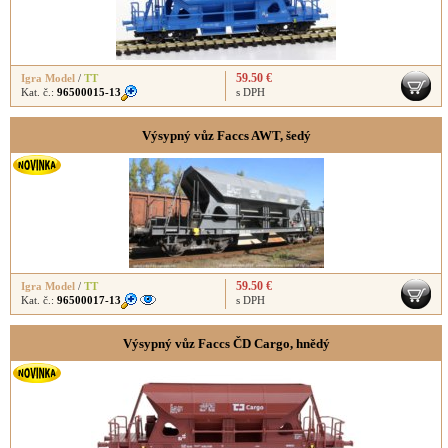
59.50 €
Igra Model
/
TT
Kat. č.:
96500015-13
s DPH
Výsypný vůz Faccs AWT, šedý
59.50 €
Igra Model
/
TT
Kat. č.:
96500017-13
s DPH
Výsypný vůz Faccs ČD Cargo, hnědý