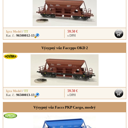
59.50 €
Igra Model
/
TT
Kat. č.:
96500012-13
s DPH
Výsypný vůz Faccpps OKD 2
59.50 €
Igra Model
/
TT
Kat. č.:
96500013-13
s DPH
Výsypný vůz Faccs PKP Cargo, modrý