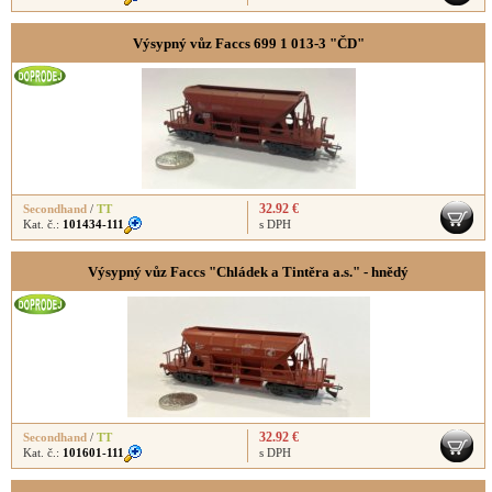
Výsypný vůz Faccs 699 1 013-3 "ČD"
32.92 €
Secondhand
/
TT
Kat. č.:
101434-111
s DPH
Výsypný vůz Faccs "Chládek a Tintěra a.s." - hnědý
32.92 €
Secondhand
/
TT
Kat. č.:
101601-111
s DPH