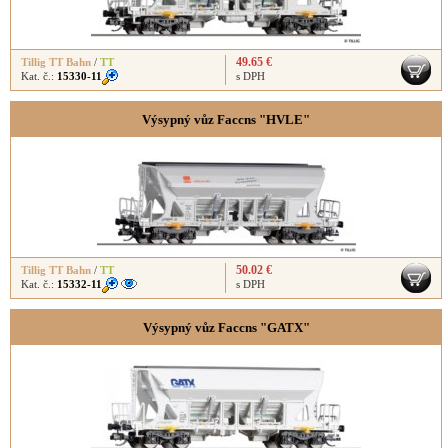
49.65 €
Tillig TT Bahn
/
TT
Kat. č.:
15330-11
s DPH
Výsypný vůz Faccns "HVLE"
50.02 €
Tillig TT Bahn
/
TT
Kat. č.:
15332-11
s DPH
Výsypný vůz Faccns "GATX"