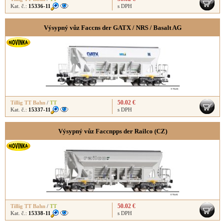
Kat. č.:
15336-11
s DPH
Výsypný vůz Faccns der GATX / NRS / Basalt AG
50.02 €
Tillig TT Bahn
/
TT
Kat. č.:
15337-11
s DPH
Výsypný vůz Faccnpps der Railco (CZ)
50.02 €
Tillig TT Bahn
/
TT
Kat. č.:
15338-11
s DPH