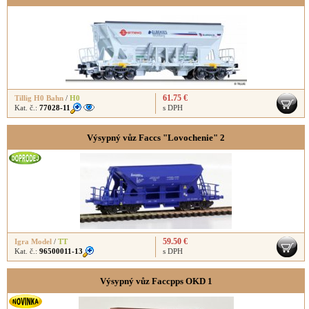
61.75 €
Tillig H0 Bahn
/
H0
Kat. č.:
77028-11
s DPH
Výsypný vůz Faccs "Lovochenie" 2
59.50 €
Igra Model
/
TT
Kat. č.:
96500011-13
s DPH
Výsypný vůz Faccpps OKD 1