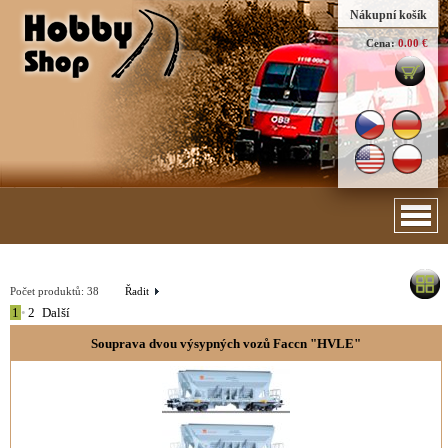
Nákupní košík
Cena:
0.00 €
Počet produktů:
38
Řadit
1
•
2
Další
Souprava dvou výsypných vozů Faccn "HVLE"