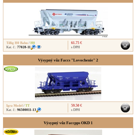
61.75 €
Tillig H0 Bahn
/
H0
Kat. č.:
77028-11
s DPH
Výsypný vůz Faccs "Lovochenie" 2
59.50 €
Igra Model
/
TT
Kat. č.:
96500011-13
s DPH
Výsypný vůz Faccpps OKD 1