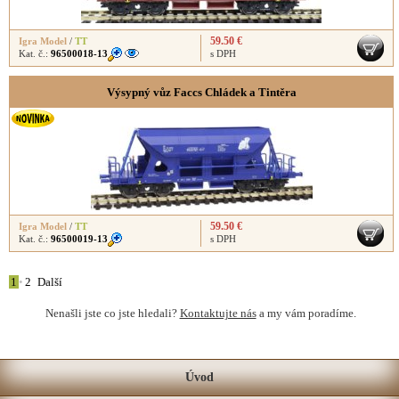
59.50 €
Igra Model
/
TT
Kat. č.:
96500018-13
s DPH
Výsypný vůz Faccs Chládek a Tintěra
59.50 €
Igra Model
/
TT
Kat. č.:
96500019-13
s DPH
1
•
2
Další
Nenašli jste co jste hledali?
Kontaktujte nás
a my vám poradíme.
Úvod