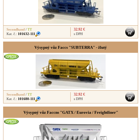
32.92 €
Secondhand
/
TT
Kat. č.:
101632-111
s DPH
Výsypný vůz Faccs "SUBTERRA" - žlutý
32.92 €
Secondhand
/
TT
Kat. č.:
101680-111
s DPH
Výsypný vůz Faccns "GATX / Eurovia / Freightliner"