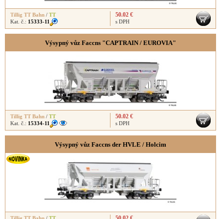
50.02 €
Tillig TT Bahn
/
TT
Kat. č.:
15333-11
s DPH
Výsypný vůz Faccns "CAPTRAIN / EUROVIA"
50.02 €
Tillig TT Bahn
/
TT
Kat. č.:
15334-11
s DPH
Výsypný vůz Faccns der HVLE / Holcim
50.02 €
Tillig TT Bahn
/
TT