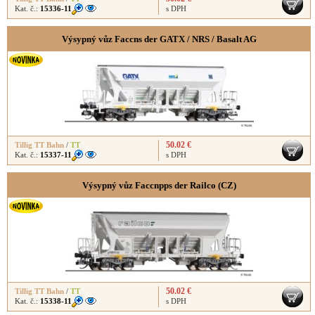
Kat. č.:
15336-11
s DPH
Výsypný vůz Faccns der GATX / NRS / Basalt AG
50.02 €
Tillig TT Bahn
/
TT
Kat. č.:
15337-11
s DPH
Výsypný vůz Faccnpps der Railco (CZ)
50.02 €
Tillig TT Bahn
/
TT
Kat. č.:
15338-11
s DPH