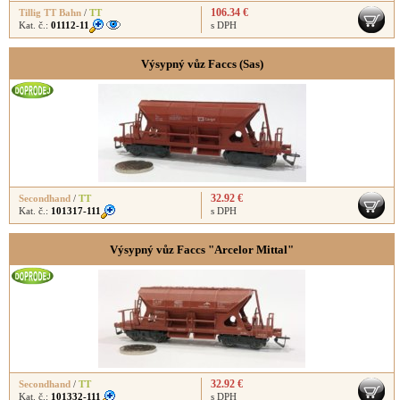
106.34 €
Tillig TT Bahn
/
TT
Kat. č.:
01112-11
s DPH
Výsypný vůz Faccs (Sas)
32.92 €
Secondhand
/
TT
Kat. č.:
101317-111
s DPH
Výsypný vůz Faccs "Arcelor Mittal"
32.92 €
Secondhand
/
TT
Kat. č.:
101332-111
s DPH