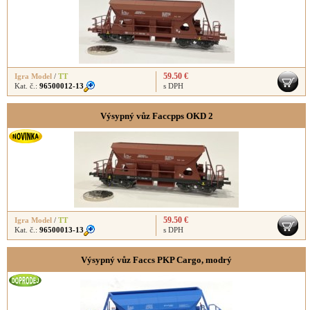
59.50 €
Igra Model
/
TT
Kat. č.:
96500012-13
s DPH
Výsypný vůz Faccpps OKD 2
59.50 €
Igra Model
/
TT
Kat. č.:
96500013-13
s DPH
Výsypný vůz Faccs PKP Cargo, modrý