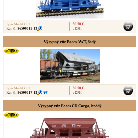
59.50 €
Igra Model
/
TT
Kat. č.:
96500015-13
s DPH
Výsypný vůz Faccs AWT, šedý
59.50 €
Igra Model
/
TT
Kat. č.:
96500017-13
s DPH
Výsypný vůz Faccs ČD Cargo, hnědý