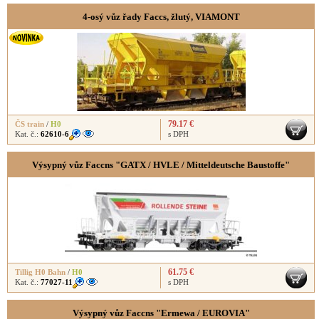
4-osý vůz řady Faccs, žlutý, VIAMONT
79.17 €
ČS train
/
H0
Kat. č.:
62610-6
s DPH
Výsypný vůz Faccns "GATX / HVLE / Mitteldeutsche Baustoffe"
61.75 €
Tillig H0 Bahn
/
H0
Kat. č.:
77027-11
s DPH
Výsypný vůz Faccns "Ermewa / EUROVIA"