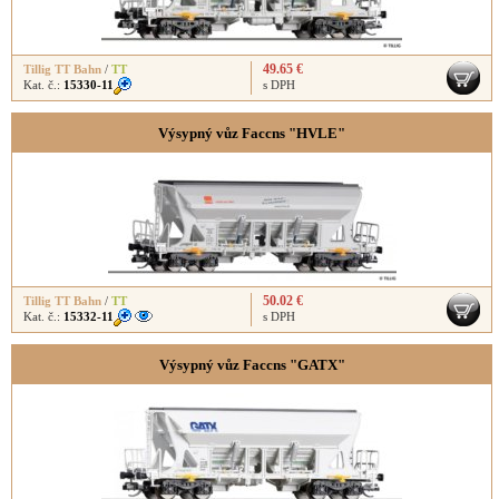
49.65 €
Tillig TT Bahn
/
TT
Kat. č.:
15330-11
s DPH
Výsypný vůz Faccns "HVLE"
50.02 €
Tillig TT Bahn
/
TT
Kat. č.:
15332-11
s DPH
Výsypný vůz Faccns "GATX"