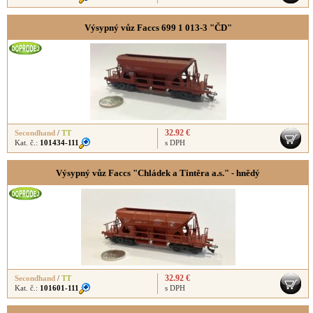
Výsypný vůz Faccs 699 1 013-3 "ČD"
32.92 €
Secondhand
/
TT
Kat. č.:
101434-111
s DPH
Výsypný vůz Faccs "Chládek a Tintěra a.s." - hnědý
32.92 €
Secondhand
/
TT
Kat. č.:
101601-111
s DPH