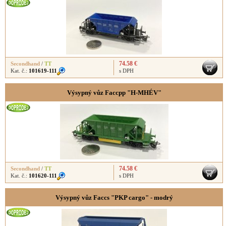
74.58 €
Secondhand
/
TT
Kat. č.:
101619-111
s DPH
Výsypný vůz Faccpp "H-MHÉV"
74.58 €
Secondhand
/
TT
Kat. č.:
101620-111
s DPH
Výsypný vůz Faccs "PKP cargo" - modrý