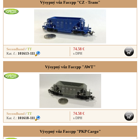
Výsypný vůz Faccpp "CZ - Trans"
74.58 €
Secondhand
/
TT
Kat. č.:
101613-111
s DPH
Výsypný vůz Faccpp "AWT"
74.58 €
Secondhand
/
TT
Kat. č.:
101618-111
s DPH
Výsypný vůz Faccpp "PKP Cargo"