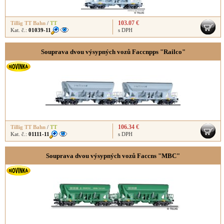
103.07 €
Tillig TT Bahn
/
TT
Kat. č.:
01039-11
s DPH
Souprava dvou výsypných vozů Faccnpps "Railco"
106.34 €
Tillig TT Bahn
/
TT
Kat. č.:
01111-11
s DPH
Souprava dvou výsypných vozů Faccns "MBC"