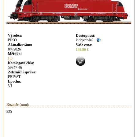
Výrobce
:
Dostupnost
:
PIKO
k objednání
Aktualizováno
:
Vaše cena
:
8/4/2026
193.86 €
Měřítko:
H0
Katalogové číslo:
59847-46
Železniční správa:
PRIVAT
Epocha:
VI
Rozměr (mm):
225