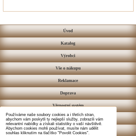
Úvod
Katalog
Výrobci
Vše o nákupu
Reklamace
Doprava
Věrnostní systém
Používáme naše soubory cookies a i třetích stran,
Prodejna
abychom vám poskytli ty nejlepší služby, zobrazili vám
relevantní nabídky a získali statistiky o vaší návštěvě.
Abychom cookies mohli používat, musíte nám udělit
Kontakt
souhlas kliknutím na tlačítko "Povolit Cookies".