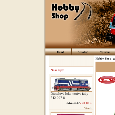
Úvod
Katalog
Výrobci
Hobby-Shop
Naše tipy
Dieselová lokomotiva řady
742 007-8
244.90 €
/
220.00 €
Více