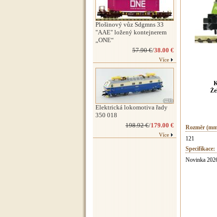
Plošinový vůz Sdgmns 33
"AAE" ložený kontejnerem
„ONE“
57.90 €
/
38.00 €
Více
K
Že
Elektrická lokomotiva řady
350 018
198.92 €
/
179.00 €
Rozměr (mm
Více
121
Specifikace:
Novinka 2026