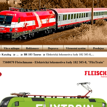
Vše o nákupu
Reklamace
Doprava
Věrnostní systém
Prodejna
Katalog
...
BR 183 Taurus
Elektrická lokomotiva řady 182 505-8, "FlixTrain"
7560079 Fleischmann - Elektrická lokomotiva řady 182 505-8, "FlixTrain"