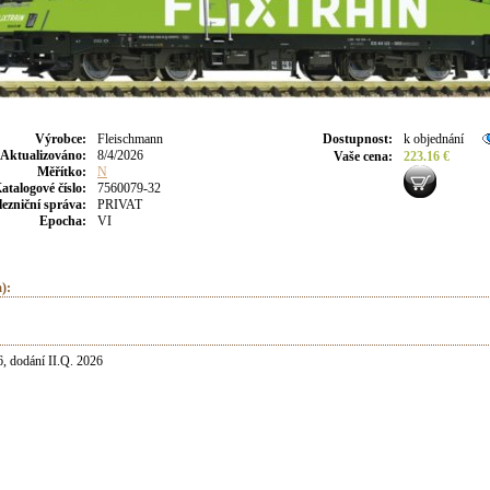
Výrobce
:
Fleischmann
Dostupnost
:
k objednání
Aktualizováno
:
8/4/2026
Vaše cena
:
223.16 €
Měřítko:
N
atalogové číslo:
7560079-32
lezniční správa:
PRIVAT
Epocha:
VI
):
, dodání II.Q. 2026