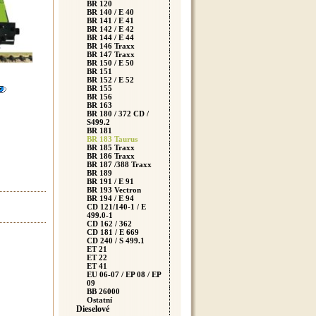
BR 120
BR 140 / E 40
BR 141 / E 41
BR 142 / E 42
BR 144 / E 44
BR 146 Traxx
BR 147 Traxx
BR 150 / E 50
BR 151
BR 152 / E 52
BR 155
BR 156
BR 163
BR 180 / 372 CD /
S499.2
BR 181
BR 183 Taurus
BR 185 Traxx
BR 186 Traxx
BR 187 /388 Traxx
BR 189
BR 191 / E 91
BR 193 Vectron
BR 194 / E 94
CD 121/140-1 / E
499.0-1
CD 162 / 362
CD 181 / E 669
CD 240 / S 499.1
ET 21
ET 22
ET 41
EU 06-07 / EP 08 / EP
09
BB 26000
Ostatní
Dieselové