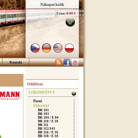
Nákupní košík
Cena:
0.00 €
Kontakt
Oddělení
LOKOMOTIVY
Parní
Elektrické
BR 101
BR 103
BR 104 / E 04
BR 110 / E 10
BR 111
BR 112/143
BR 116 / E 16
BR 118 / E 18