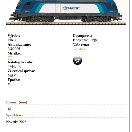
Výrobce
:
Dostupnost
:
PIKO
k objednání
Aktualizováno
:
Vaše cena
:
8/4/2026
120.45 €
Měřítko:
TT
Katalogové číslo:
47442-46
Železniční správa:
MÁV
Epocha:
VI
Rozměr (mm):
161
Specifikace:
Novinka 2026