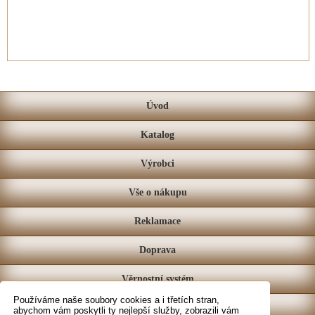
Úvod
Katalog
Výrobci
Vše o nákupu
Reklamace
Doprava
Věrnostní systém
Používáme naše soubory cookies a i třetích stran,
Prodejna
abychom vám poskytli ty nejlepší služby, zobrazili vám