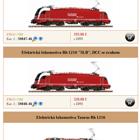
193.86 €
PIKO
/
H0
Kat. č.:
59847-46
s DPH
Elektrická lokomotiva Rh 1216 "SLB", DCC se zvukem
320.08 €
PIKO
/
H0
Kat. č.:
59848-46
s DPH
Elektrická lokomotiva Taurus Rh 1216