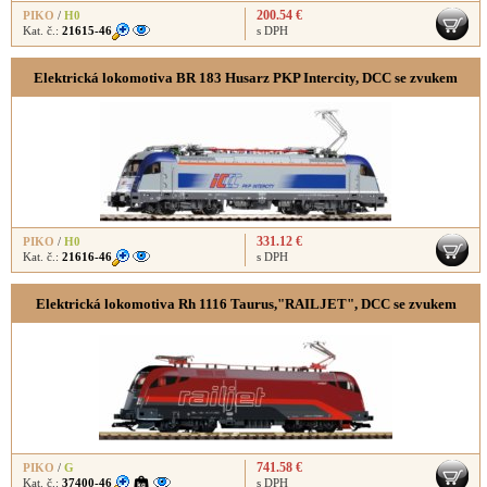
200.54 €
PIKO
/
H0
Kat. č.:
21615-46
s DPH
Elektrická lokomotiva BR 183 Husarz PKP Intercity, DCC se zvukem
331.12 €
PIKO
/
H0
Kat. č.:
21616-46
s DPH
Elektrická lokomotiva Rh 1116 Taurus,"RAILJET", DCC se zvukem
741.58 €
PIKO
/
G
Kat. č.:
37400-46
s DPH