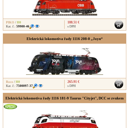
188.51 €
PIKO
/
H0
Kat. č.:
59900-46
s DPH
Elektrická lokomotiva řady 1116 208-0 „Joyn“
265.91 €
Roco
/
H0
Kat. č.:
7500097-37
s DPH
Elektrická lokomotiva řady 1116 181-9 Taurus "Cityjet", DCC se zvukem