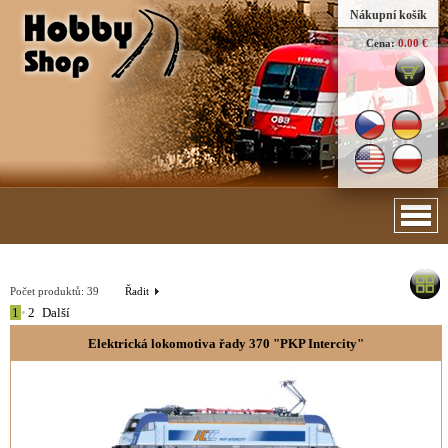
Nákupní košík
Cena:
0.00 €
Počet produktů:
39
Řadit
1
•
2
Další
Elektrická lokomotiva řady 370 "PKP Intercity"