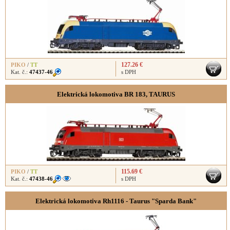
127.26 €
PIKO
/
TT
Kat. č.:
47437-46
s DPH
Elektrická lokomotiva BR 183, TAURUS
115.69 €
PIKO
/
TT
Kat. č.:
47438-46
s DPH
Elektrická lokomotiva Rh1116 - Taurus "Sparda Bank"