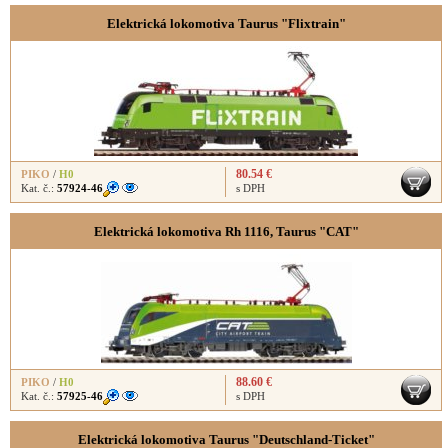
Elektrická lokomotiva Taurus "Flixtrain"
80.54 €
PIKO
/
H0
Kat. č.:
57924-46
s DPH
Elektrická lokomotiva Rh 1116, Taurus "CAT"
88.60 €
PIKO
/
H0
Kat. č.:
57925-46
s DPH
Elektrická lokomotiva Taurus "Deutschland-Ticket"