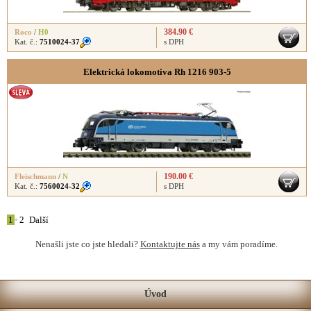
384.90 €
Roco
/
H0
Kat. č.:
7510024-37
s DPH
Elektrická lokomotiva Rh 1216 903-5
190.00 €
Fleischmann
/
N
Kat. č.:
7560024-32
s DPH
1
•
2
Další
Nenašli jste co jste hledali?
Kontaktujte nás
a my vám poradíme.
Úvod