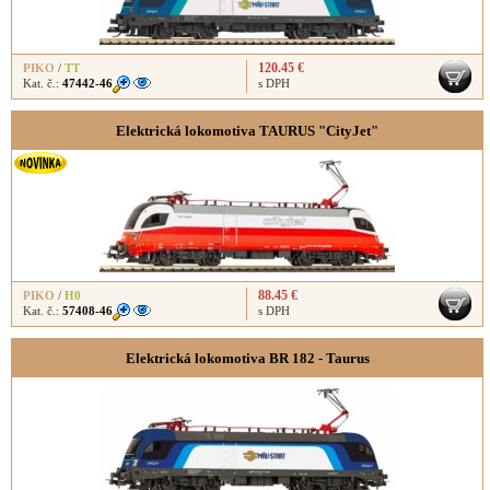
120.45 €
PIKO
/
TT
Kat. č.:
47442-46
s DPH
Elektrická lokomotiva TAURUS "CityJet"
88.45 €
PIKO
/
H0
Kat. č.:
57408-46
s DPH
Elektrická lokomotiva BR 182 - Taurus