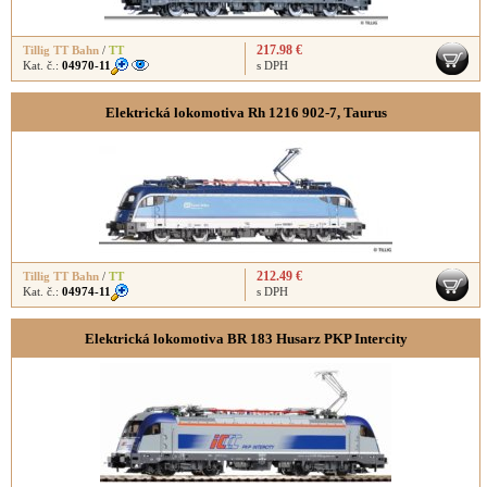
217.98 €
Tillig TT Bahn
/
TT
Kat. č.:
04970-11
s DPH
Elektrická lokomotiva Rh 1216 902-7, Taurus
212.49 €
Tillig TT Bahn
/
TT
Kat. č.:
04974-11
s DPH
Elektrická lokomotiva BR 183 Husarz PKP Intercity