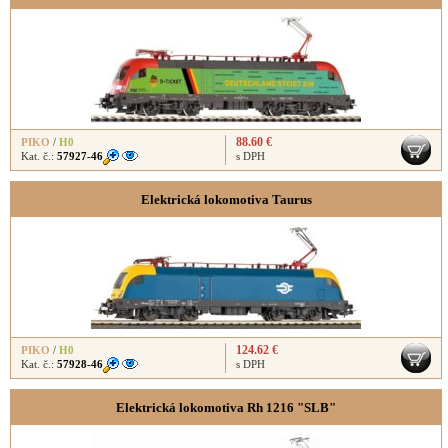
88.60 €
PIKO
/
H0
Kat. č.:
57927-46
s DPH
Elektrická lokomotiva Taurus
124.62 €
PIKO
/
H0
Kat. č.:
57928-46
s DPH
Elektrická lokomotiva Rh 1216 "SLB"