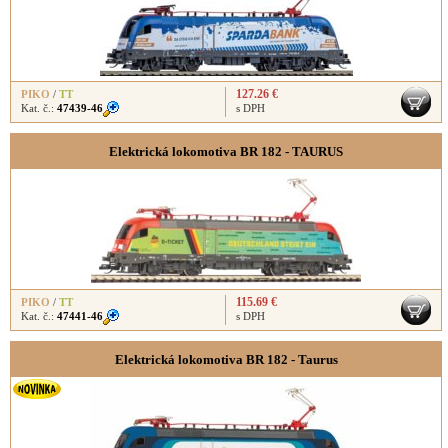
127.26 €
PIKO
/
TT
Kat. č.:
47439-46
s DPH
Elektrická lokomotiva BR 182 - TAURUS
115.69 €
PIKO
/
TT
Kat. č.:
47441-46
s DPH
Elektrická lokomotiva BR 182 - Taurus