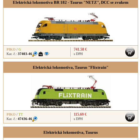
Elektrická lokomotiva BR 182 - Taurus "NETZ", DCC se zvukem
741.58 €
PIKO
/
G
Kat. č.:
37403-46
s DPH
Elektrická lokomotiva, Taurus "Flixtrain"
115.69 €
PIKO
/
TT
Kat. č.:
47436-46
s DPH
Elektrická lokomotiva, Taurus