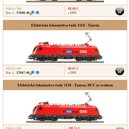
88.60 €
PIKO
/
H0
Kat. č.:
57840-46
s DPH
Elektrická lokomotiva řady 1116 - Taurus
88.01 €
PIKO
/
H0
Kat. č.:
57847-46
s DPH
Elektrická lokomotiva řady 1116 - Taurus, DCC se zvukem
199.53 €
PIKO
/
H0