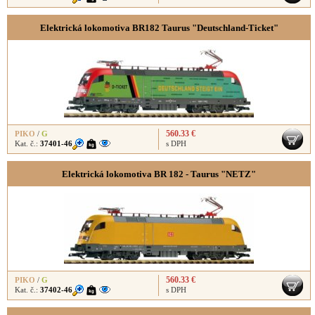
Elektrická lokomotiva BR182 Taurus "Deutschland-Ticket"
560.33 €
PIKO
/
G
Kat. č.:
37401-46
s DPH
Elektrická lokomotiva BR 182 - Taurus "NETZ"
560.33 €
PIKO
/
G
Kat. č.:
37402-46
s DPH