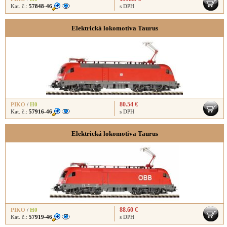
Kat. č.:
57848-46
s DPH
Elektrická lokomotiva Taurus
80.54 €
PIKO
/
H0
Kat. č.:
57916-46
s DPH
Elektrická lokomotiva Taurus
88.60 €
PIKO
/
H0
Kat. č.:
57919-46
s DPH