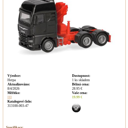
Výrobce
:
Dostupnost
:
Herpa
1 ks skladem
Aktualizováno
:
Běžná cena
:
8/4/2026
28.95 €
Měřítko:
Vaše cena
:
H0
19.99 €
Katalogové číslo:
313100-003-47
Specifikace: