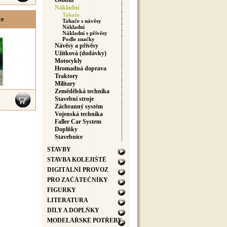
Osobní
Nákladní
Tahače
ce
Tahače s návěsy
Nákladní
Nákladní s přívěsy
Podle značky
Návěsy a přívěsy
Užitková (dodávky)
Motocykly
Hromadná doprava
Traktory
Military
Zemědělská technika
Stavební stroje
Záchranný systém
Vojenská technika
Faller Car System
Doplňky
Stavebnice
STAVBY
STAVBA KOLEJIŠTĚ
DIGITÁLNÍ PROVOZ
PRO ZAČÁTEČNÍKY
FIGURKY
LITERATURA
DÍLY A DOPLŇKY
MODELÁŘSKÉ POTŘEBY