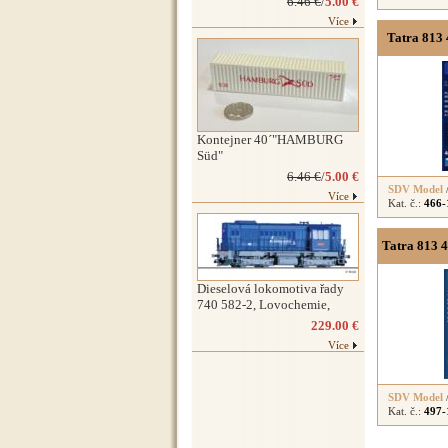
6.46 €
/
5.00 €
Více
Tatra 813 
Kontejner 40´"HAMBURG
Süd"
6.46 €
/
5.00 €
SDV Model
Více
Kat. č.:
466-
Tatra 813 4
Dieselová lokomotiva řady
740 582-2, Lovochemie,
229.00 €
Více
SDV Model
Kat. č.:
497-