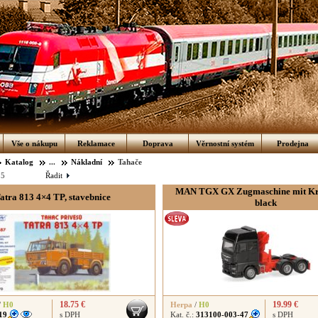
Vše o nákupu
Reklamace
Doprava
Věrnostní systém
Prodejna
Katalog
...
Nákladní
Tahače
:
5
Řadit
MAN TGX GX Zugmaschine mit Kra
atra 813 4×4 TP, stavebnice
black
18.75 €
19.99 €
/
H0
Herpa
/
H0
19
s DPH
Kat. č.:
313100-003-47
s DPH