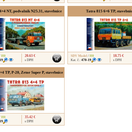
4×4 NT, podvalník N25.31, stavebnice
Tatra 815 6×6 TP, stavebni
20.63 €
18.75 €
/
H0
SDV Model
/
H0
19
s DPH
Kat. č.:
470-19
s DPH
×4 TP, P-20, Zetor Super P, stavebnice
35.42 €
/
H0
19
s DPH