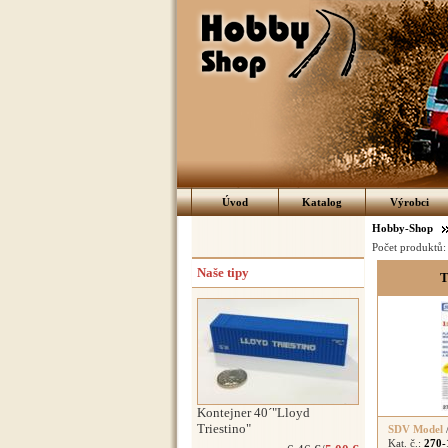
Úvod
Katalog
Výrobci
Hobby-Shop
Počet produktů
Naše tipy
T
Kontejner 40´"Lloyd
Triestino"
SDV Model
Kat. č.:
270-