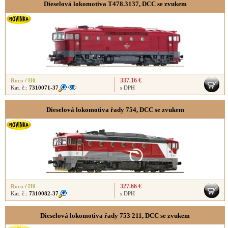
Dieselová lokomotiva T478.3137, DCC se zvukem
337.16 €
Roco
/
H0
Kat. č.:
7310071-37
s DPH
Dieselová lokomotiva řady 754, DCC se zvukem
327.66 €
Roco
/
H0
Kat. č.:
7310082-37
s DPH
Dieselová lokomotiva řady 753 211, DCC se zvukem