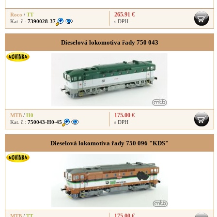
265.91 €
Roco
/
TT
Kat. č.:
7390028-37
s DPH
Dieselová lokomotiva řady 750 043
175.00 €
MTB
/
H0
Kat. č.:
750043-H0-45
s DPH
Dieselová lokomotiva řady 750 096 "KDS"
175.00 €
MTB
/
TT