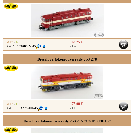
168.75 €
MTB
/
N
Kat. č.:
753006-N-45
s DPH
Dieselová lokomotiva řady 753 278
175.00 €
MTB
/
H0
Kat. č.:
753278-H0-45
s DPH
Dieselová lokomotiva řady 753 715 "UNIPETROL"