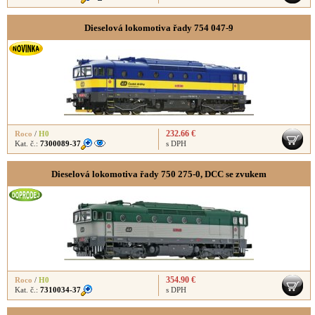
Dieselová lokomotiva řady 754 047-9
232.66 €
Roco
/
H0
Kat. č.:
7300089-37
s DPH
Dieselová lokomotiva řady 750 275-0, DCC se zvukem
354.90 €
Roco
/
H0
Kat. č.:
7310034-37
s DPH