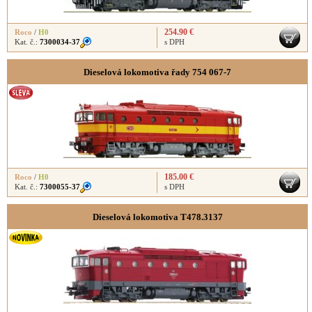
254.90 €
Roco
/
H0
Kat. č.:
7300034-37
s DPH
Dieselová lokomotiva řady 754 067-7
185.00 €
Roco
/
H0
Kat. č.:
7300055-37
s DPH
Dieselová lokomotiva T478.3137