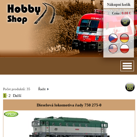
Nákupní košík
Cena:
0.00 €
Počet produktů:
35
Řadit
1
•
2
Další
Dieselová lokomotiva řady 750 275-0