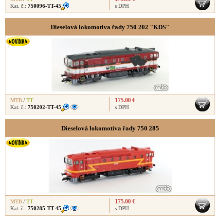
Kat. č.:
750096-TT-45
s DPH
Dieselová lokomotiva řady 750 202 "KDS"
175.00 €
MTB
/
TT
Kat. č.:
750202-TT-45
s DPH
Dieselová lokomotiva řady 750 285
175.00 €
MTB
/
TT
Kat. č.:
750285-TT-45
s DPH