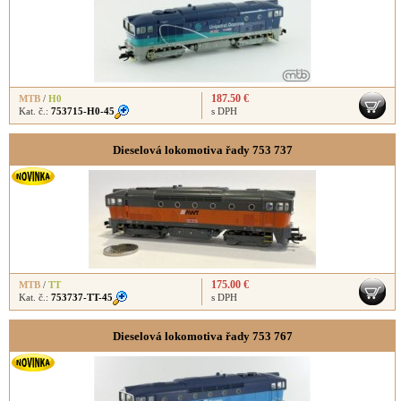
187.50 €
MTB
/
H0
Kat. č.:
753715-H0-45
s DPH
Dieselová lokomotiva řady 753 737
175.00 €
MTB
/
TT
Kat. č.:
753737-TT-45
s DPH
Dieselová lokomotiva řady 753 767