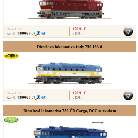
170.91 €
Roco
/
TT
Kat. č.:
7380027-37
s DPH
Dieselová lokomotiva řady 750 183-6
170.91 €
Roco
/
TT
Kat. č.:
7380028-37
s DPH
Dieselová lokomotiva 750 ČD Cargo, DCC se zvukem