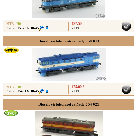
187.50 €
MTB
/
H0
Kat. č.:
753767-H0-45
s DPH
Dieselová lokomotiva řady 754 013
175.00 €
MTB
/
H0
Kat. č.:
754013-H0-45
s DPH
Dieselová lokomotiva řady 754 021