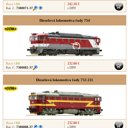
242.16 €
Roco
/
H0
Kat. č.:
7300071-37
s DPH
Dieselová lokomotiva řady 754
232.66 €
Roco
/
H0
Kat. č.:
7300082-37
s DPH
Dieselová lokomotiva řady 753 211
232.66 €
Roco
/
H0
Kat. č.:
7300088-37
s DPH