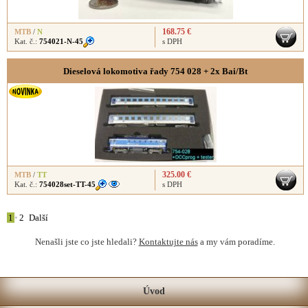
168.75 €
MTB
/
N
Kat. č.:
754021-N-45
s DPH
Dieselová lokomotiva řady 754 028 + 2x Bai/Bt
325.00 €
MTB
/
TT
Kat. č.:
754028set-TT-45
s DPH
1
•
2
Další
Nenašli jste co jste hledali?
Kontaktujte nás
a my vám poradíme.
Úvod