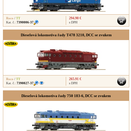
294.90 €
Roco
/
TT
Kat. č.:
7390006-37
s DPH
Dieselová lokomotiva řady T478 3210, DCC se zvukem
265.91 €
Roco
/
TT
Kat. č.:
7390027-37
s DPH
Dieselová lokomotiva řady 750 183-6, DCC se zvukem