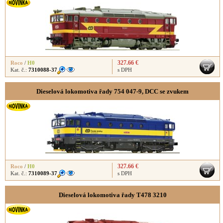
327.66 €
Roco
/
H0
Kat. č.:
7310088-37
s DPH
Dieselová lokomotiva řady 754 047-9, DCC se zvukem
327.66 €
Roco
/
H0
Kat. č.:
7310089-37
s DPH
Dieselová lokomotiva řady T478 3210