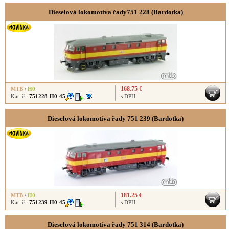
Dieselová lokomotiva řady751 228 (Bardotka)
168.75 €
MTB
/
H0
Kat. č.:
751228-H0-45
s DPH
Dieselová lokomotiva řady 751 239 (Bardotka)
181.25 €
MTB
/
H0
Kat. č.:
751239-H0-45
s DPH
Dieselová lokomotiva řady 751 314 (Bardotka)