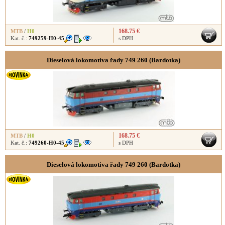
168.75 €
MTB
/
H0
Kat. č.:
749259-H0-45
s DPH
Dieselová lokomotiva řady 749 260 (Bardotka)
168.75 €
MTB
/
H0
Kat. č.:
749260-H0-45
s DPH
Dieselová lokomotiva řady 749 260 (Bardotka)