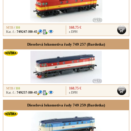
168.75 €
MTB
/
H0
Kat. č.:
749247-H0-45
s DPH
Dieselová lokomotiva řady 749 257 (Bardotka)
168.75 €
MTB
/
H0
Kat. č.:
749257-H0-45
s DPH
Dieselová lokomotiva řady 749 259 (Bardotka)