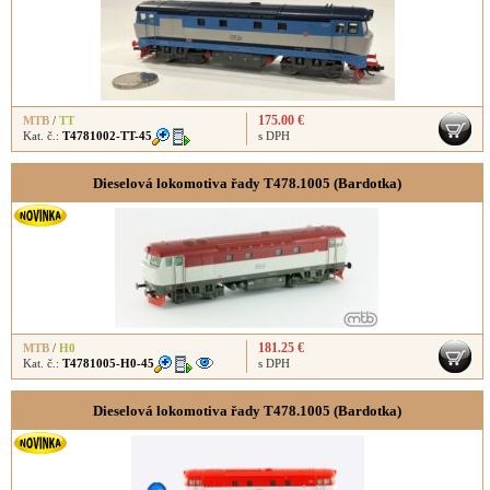
175.00 €
MTB
/
TT
Kat. č.:
T4781002-TT-45
s DPH
Dieselová lokomotiva řady T478.1005 (Bardotka)
181.25 €
MTB
/
H0
Kat. č.:
T4781005-H0-45
s DPH
Dieselová lokomotiva řady T478.1005 (Bardotka)