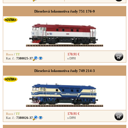
Dieselová lokomotiva řady 751 176-9
170.91 €
Roco
/
TT
Kat. č.:
7380025-37
s DPH
Dieselová lokomotiva řady 749 214-3
170.91 €
Roco
/
TT
Kat. č.:
7380026-37
s DPH