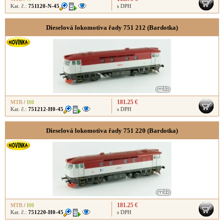
Kat. č.:
751120-N-45
s DPH
Dieselová lokomotiva řady 751 212 (Bardotka)
181.25 €
MTB
/
H0
Kat. č.:
751212-H0-45
s DPH
Dieselová lokomotiva řady 751 220 (Bardotka)
181.25 €
MTB
/
H0
Kat. č.:
751220-H0-45
s DPH