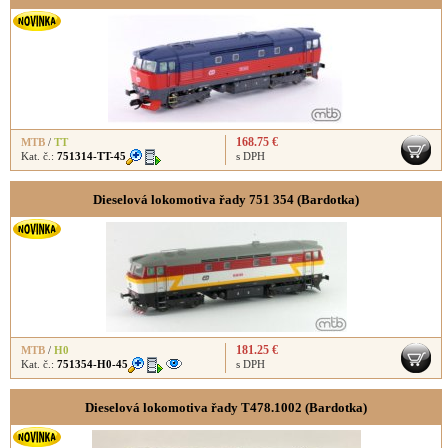
168.75 €
MTB
/
TT
Kat. č.:
751314-TT-45
s DPH
Dieselová lokomotiva řady 751 354 (Bardotka)
181.25 €
MTB
/
H0
Kat. č.:
751354-H0-45
s DPH
Dieselová lokomotiva řady T478.1002 (Bardotka)