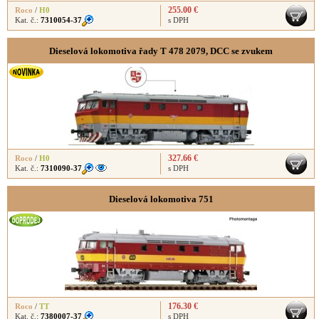
255.00 €
Roco
/
H0
Kat. č.:
7310054-37
s DPH
Dieselová lokomotiva řady T 478 2079, DCC se zvukem
327.66 €
Roco
/
H0
Kat. č.:
7310090-37
s DPH
Dieselová lokomotiva 751
176.30 €
Roco
/
TT
Kat. č.:
7380007-37
s DPH