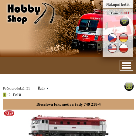
Nákupní košík
Cena:
0.00 €
Počet produktů:
31
Řadit
1
•
2
Další
Dieselová lokomotiva řady 749 218-4