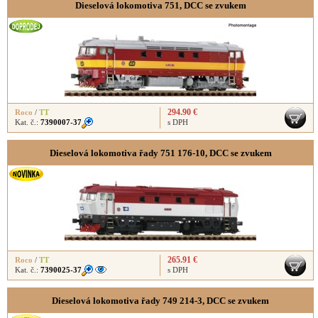
Dieselová lokomotiva 751, DCC se zvukem
294.90 €
Roco
/
TT
Kat. č.:
7390007-37
s DPH
Dieselová lokomotiva řady 751 176-10, DCC se zvukem
265.91 €
Roco
/
TT
Kat. č.:
7390025-37
s DPH
Dieselová lokomotiva řady 749 214-3, DCC se zvukem