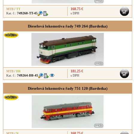
168.75 €
MTB
/
TT
Kat. č.:
749260-TT-45
s DPH
Dieselová lokomotiva řady 749 264 (Bardotka)
181.25 €
MTB
/
H0
Kat. č.:
749264-H0-45
s DPH
Dieselová lokomotiva řady 751 120 (Bardotka)
168.75 €
MTB
/
N