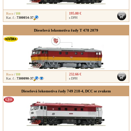
195.00 €
Roco
/
H0
Kat. č.:
7300054-37
s DPH
Dieselová lokomotiva řady T 478 2079
232.66 €
Roco
/
H0
Kat. č.:
7300090-37
s DPH
Dieselová lokomotiva řady 749 218-4, DCC se zvukem