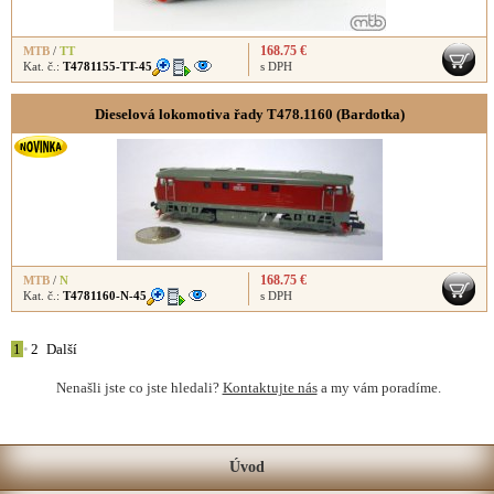
168.75 €
MTB
/
TT
Kat. č.:
T4781155-TT-45
s DPH
Dieselová lokomotiva řady T478.1160 (Bardotka)
168.75 €
MTB
/
N
Kat. č.:
T4781160-N-45
s DPH
1
•
2
Další
Nenašli jste co jste hledali?
Kontaktujte nás
a my vám poradíme.
Úvod