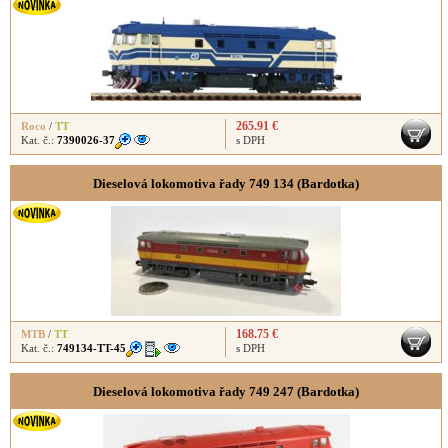
265.91 €
Roco
/
TT
Kat. č.:
7390026-37
s DPH
Dieselová lokomotiva řady 749 134 (Bardotka)
168.75 €
MTB
/
TT
Kat. č.:
749134-TT-45
s DPH
Dieselová lokomotiva řady 749 247 (Bardotka)