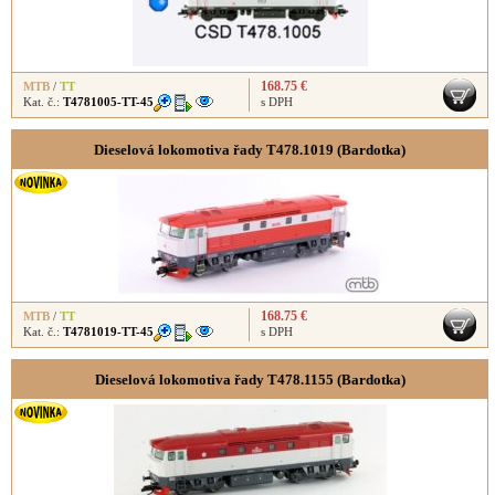
168.75 €
MTB
/
TT
Kat. č.:
T4781005-TT-45
s DPH
Dieselová lokomotiva řady T478.1019 (Bardotka)
168.75 €
MTB
/
TT
Kat. č.:
T4781019-TT-45
s DPH
Dieselová lokomotiva řady T478.1155 (Bardotka)