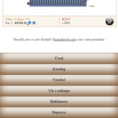
8.53 €
Tillig TT Bahn
/
TT
Kat. č.:
83743-11
s DPH
Nenašli jste co jste hledali?
Kontaktujte nás
a my vám poradíme.
Úvod
Katalog
Výrobci
Vše o nákupu
Reklamace
Doprava