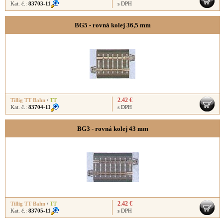
Kat. č.:
83703-11
s DPH
BG5 - rovná kolej 36,5 mm
2.42 €
Tillig TT Bahn
/
TT
Kat. č.:
83704-11
s DPH
BG3 - rovná kolej 43 mm
2.42 €
Tillig TT Bahn
/
TT
Kat. č.:
83705-11
s DPH