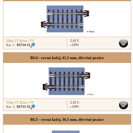
2.42 €
Tillig TT Bahn
/
TT
Kat. č.:
83714-11
s DPH
BG4 - rovná kolej, 41,5 mm, dřevěné pražce
2.42 €
Tillig TT Bahn
/
TT
Kat. č.:
83715-11
s DPH
BG5 - rovná kolej, 36,5 mm, dřevěné pražce