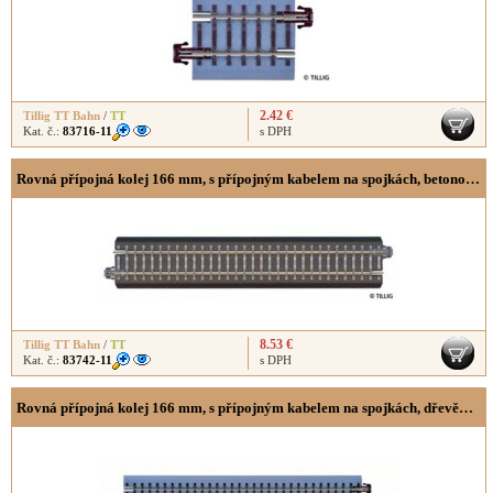
2.42 €
Tillig TT Bahn
/
TT
Kat. č.:
83716-11
s DPH
Rovná přípojná kolej 166 mm, s přípojným kabelem na spojkách, betonové pražce
8.53 €
Tillig TT Bahn
/
TT
Kat. č.:
83742-11
s DPH
Rovná přípojná kolej 166 mm, s přípojným kabelem na spojkách, dřevěné pražce