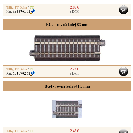
2.86 €
Tillig TT Bahn
/
TT
Kat. č.:
83701-11
s DPH
BG2 - rovná kolej 83 mm
2.73 €
Tillig TT Bahn
/
TT
Kat. č.:
83702-11
s DPH
BG4 - rovná kolej 41,5 mm
2.42 €
Tillig TT Bahn
/
TT