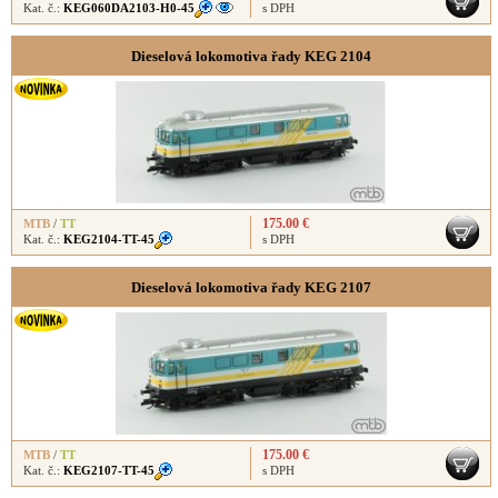
Kat. č.:
KEG060DA2103-H0-45
s DPH
Dieselová lokomotiva řady KEG 2104
175.00 €
MTB
/
TT
Kat. č.:
KEG2104-TT-45
s DPH
Dieselová lokomotiva řady KEG 2107
175.00 €
MTB
/
TT
Kat. č.:
KEG2107-TT-45
s DPH