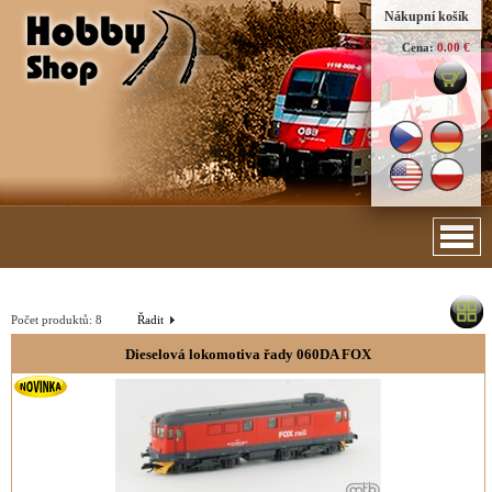
Nákupní košík
Cena:
0.00 €
Počet produktů:
8
Řadit
Dieselová lokomotiva řady 060DA FOX