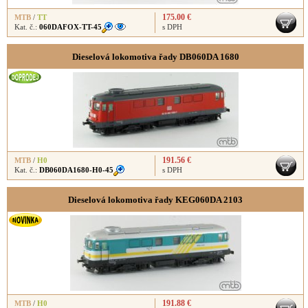
175.00 €
MTB
/
TT
Kat. č.:
060DAFOX-TT-45
s DPH
Dieselová lokomotiva řady DB060DA 1680
191.56 €
MTB
/
H0
Kat. č.:
DB060DA1680-H0-45
s DPH
Dieselová lokomotiva řady KEG060DA 2103
191.88 €
MTB
/
H0