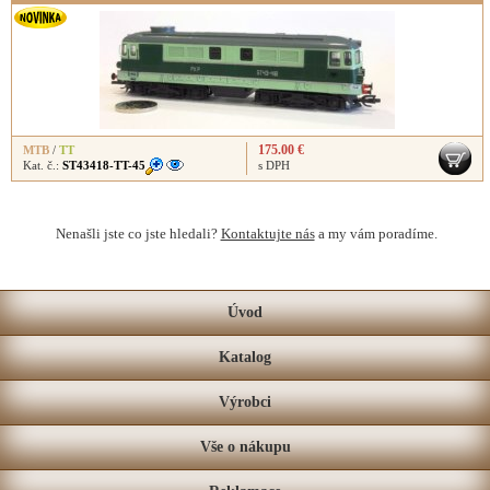
175.00 €
MTB
/
TT
Kat. č.:
ST43418-TT-45
s DPH
Nenašli jste co jste hledali?
Kontaktujte nás
a my vám poradíme.
Úvod
Katalog
Výrobci
Vše o nákupu