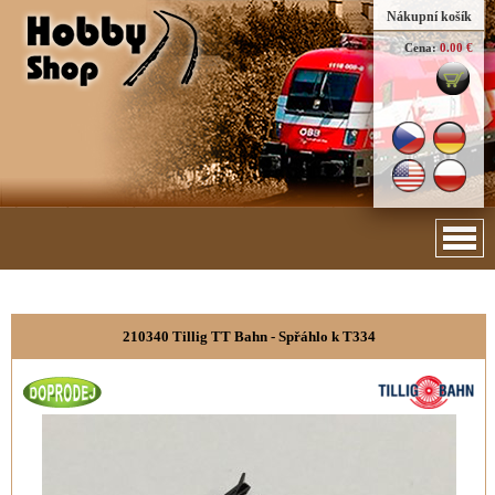
Nákupní košík
Cena:
0.00 €
210340 Tillig TT Bahn - Spřáhlo k T334