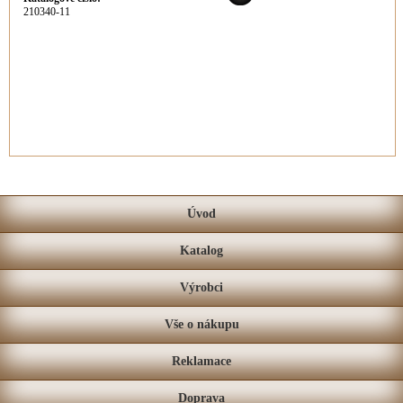
210340-11
Úvod
Katalog
Výrobci
Vše o nákupu
Reklamace
Doprava