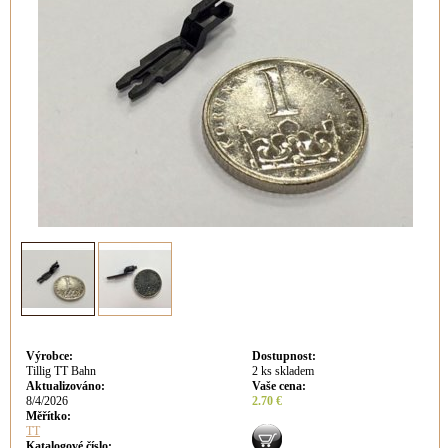
Výrobce
:
Dostupnost
:
Tillig TT Bahn
2 ks skladem
Aktualizováno
:
Vaše cena
:
8/4/2026
2.70 €
Měřítko:
TT
Katalogové číslo: